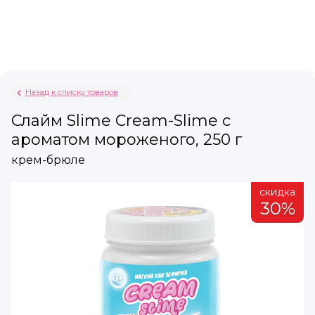
Назад к списку товаров
Слайм Slime Cream-Slime с
ароматом мороженого, 250 г
крем-брюле
а
скидка
%
30%