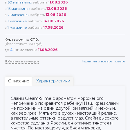
в
60
магазинах
забрать
11.08.2026
в
15
магазинах
забрать
12.08.2026
в
7
магазинах
забрать
13.08.2026
в
1
магазине
забрать
14.08.2026
в
1
магазине
забрать
17.08.2026
Курьером по СПб:
(бесплатно от 2500 руб)
до
4
шт. доставим
11.08.2026
Добавить в закладки
Гарантия и возврат товара
Описание
Характеристики
Слайм Cream-Slime с ароматом мороженого
непременно понравится ребенку! Наш крем слайм
не похож ни на один другой: он мягкий и нежный,
как зефирка. Мять его в руках - настоящий релакс,
а пастельные оттенки радуют глаз. Слайм высокого
качества сделан в России, он отлично тянется и
мнется. По-настоящему удобная упаковка,