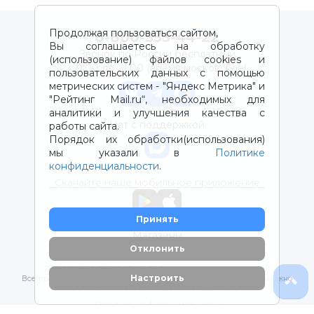
Продолжая пользоваться сайтом,
8-800-333-44-22
Вы соглашаетесь на обработку
Звонок по России бесплатный
(использование) файлов cookies и
с 9:00 до 21:00 (время московское)
пользовательских данных с помощью
метрических систем - "Яндекс Метрика" и
"Рейтинг Mail.ru“, необходимых для
аналитики и улучшения качества с
Чат с поддержкой
работы сайта.
Порядок их обработки(использования)
мы указали в
Политике
конфиденциальности
.
Скачайте наше мобильное приложение
Принять
Магазины
Отклонить
2012-2026 © ООО "ВОТОНЯ". Детские товары с доставкой
Настроить
Все права защищены. Любое использование материалов возможно
только с письменного разрешения владельцев сайта.
Политика конфиденциальности