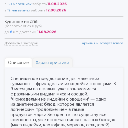
в
60
магазинах
забрать
11.08.2026
в
19
магазинах
забрать
12.08.2026
Курьером по СПб:
(бесплатно от 2500 руб)
до
6
шт. доставим
11.08.2026
Добавить в закладки
Гарантия и возврат товара
Описание
Характеристики
Специальное предложение для маленьких
гурманов — фрикадельки из индейки с овощами. К
9 месяцам ваш малыш уже познакомился
с различными видами мяса и овощей.
"Фрикадельки из индейки с овощами" — одно
из диетических блюд, которое является
логическим продолжением в гамме
продуктов марки Semper, т.к. по существу все
компоненты, уже встречавшиеся в разных блюдах
(мясо индейки, картофель, морковь, сельдерей)