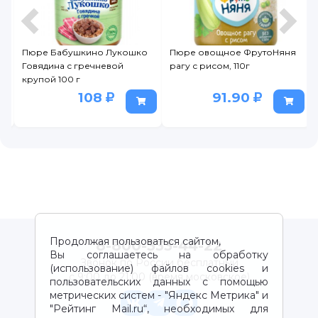
Пюре овощное ФрутоНяня
Пюре овощное ФрутоНяня
рагу с рисом, 110г
рагу с гречкой, 110г
91.90
91.90
Продолжая пользоваться сайтом,
8-800-333-44-22
Вы соглашаетесь на обработку
Звонок по России бесплатный
(использование) файлов cookies и
с 9:00 до 21:00 (время московское)
пользовательских данных с помощью
метрических систем - "Яндекс Метрика" и
"Рейтинг Mail.ru“, необходимых для