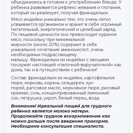
объединились в готовом к употреблению блюде. У
ребенка развивается рефлекс жевания и глотания,
который он реализует, получая фрикадельки.
Мясо индейки уникально тем, что очень легко
усваивается организмом и хранит в себе огромный
питательный, энергетический и целебный заряд.
По пищевой ценности оно превосходит куриное
мясо, поскольку при минимальной
жирности (около 20%) содержит в себе
уникальное сочетание аминокислот, очень
необходимых подрастающему
малышу. Фрикадельки из индейки с овощами
послужат настоящей «палочкой-выручалочкой» как
дома, так и в путешествиях с ребенком!
Состав: фрикадельки из индейки, картофельное
пюре, морковь, корень сельдерея, лук-
порей, рапсовое масло, морковное пюре, рисовый
крахмал, соль, концентрированный лимонный
сок, петрушка, укроп, белый перец, вода.
Внимание! Идеальной пищей для грудного
ребенка является молоко матери.
Продолжайте грудное вскармливание как
можно дольше после введения прикорма.
Необходима консультация специалиста.