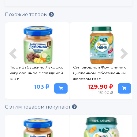
Похожие товары
Суп овощной Фрутоняня с
Пюре ФрутоНяня Булгур с
цыпленком, обогащенный
индейкой 190 г
железом 190 г
129.90
129.90
159.90
159.90
С этим товаром покупают