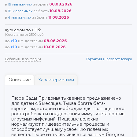
в
19
магазинах
забрать
08.08.2026
в
18
магазинах
забрать
10.08.2026
в
4
магазинах
забрать
11.08.2026
Курьером по СПб:
(бесплатно от 2500 руб)
до
>10
шт. доставим
08.08.2026
до
>10
шт. доставим
10.08.2026
Добавить в закладки
Гарантия и возврат товара
Описание
Характеристики
Пюре Сады Придонья тыквенное предназначено
для детей с 5 месяцев. Тыква богата бета-
каротином, который необходим для полноценного
роста ребенка и поддержания иммунитета против
вирусных инфекций. Пищевые волокна
нормализуют пищеварительные процессы и
способствует лучшему усвоению полезных
веществ. Пюре из тыквы является важным блюдом