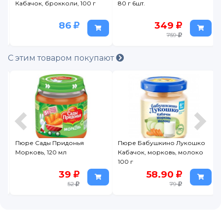
Кабачок, брокколи, 100 г
80 г 6шт.
86
349
759
С этим товаром покупают
Пюре Сады Придонья
Пюре Бабушкино Лукошко
Морковь, 120 мл
Кабачок, морковь, молоко
100 г
39
58.90
52
79