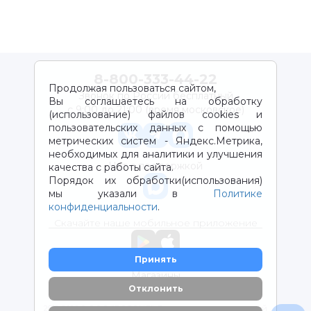
8-800-333-44-22
Продолжая пользоваться сайтом,
Звонок по России бесплатный
Вы соглашаетесь на обработку
с 9:00 до 21:00 (время московское)
(использование) файлов cookies и
пользовательских данных с помощью
метрических систем - Яндекс.Метрика,
необходимых для аналитики и улучшения
Чат с поддержкой
качества с работы сайта.
Порядок их обработки(использования)
мы указали в
Политике
конфиденциальности
.
Скачайте наше мобильное приложение
Принять
Магазины
Отклонить
2012-2026 © ООО "ВОТОНЯ". Детские товары с доставкой