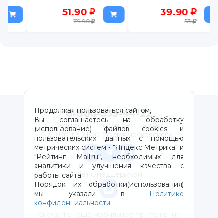
51.90
39.90
79.90
53
Продолжая пользоваться сайтом,
8-800-333-44-22
Вы соглашаетесь на обработку
Звонок по России бесплатный
(использование) файлов cookies и
с 9:00 до 21:00 (время московское)
пользовательских данных с помощью
метрических систем - "Яндекс Метрика" и
"Рейтинг Mail.ru“, необходимых для
аналитики и улучшения качества с
Чат с поддержкой
работы сайта.
Порядок их обработки(использования)
мы указали в
Политике
конфиденциальности
.
Скачайте наше мобильное приложение