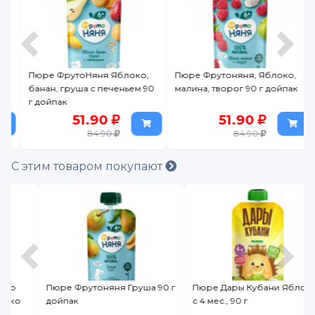
Пюре ФрутоНяня Яблоко,
Пюре Фрутоняня, Яблоко,
банан, груша с печеньем 90
малина, творог 90 г дойпак
г дойпак
51.90
51.90
84.90
84.90
С этим товаром покупают
Пюре Фрутоняня Груша 90 г
Пюре Дары Кубани Яблоко
дойпак
с 4 мес., 90 г