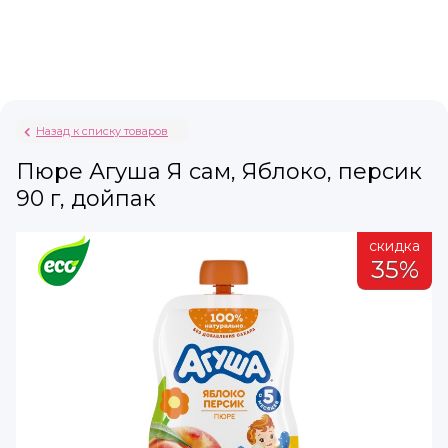
Назад к списку товаров
Пюре Агуша Я сам, Яблоко, персик
90 г, дойпак
а
скидка
%
35%