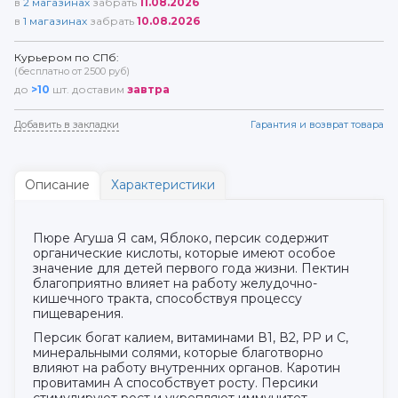
в
2
магазинах
забрать
11.08.2026
в
1
магазинах
забрать
10.08.2026
Курьером по СПб:
(бесплатно от 2500 руб)
до
>10
шт. доставим
завтра
Добавить в закладки
Гарантия и возврат товара
Описание
Характеристики
Пюре Агуша Я сам, Яблоко, персик содержит
органические кислоты, которые имеют особое
значение для детей первого года жизни. Пектин
благоприятно влияет на работу желудочно-
кишечного тракта, способствуя процессу
пищеварения.
Персик богат калием, витаминами В1, В2, РР и С,
минеральными солями, которые благотворно
влияют на работу внутренних органов. Каротин
провитамин А способствует росту. Персики