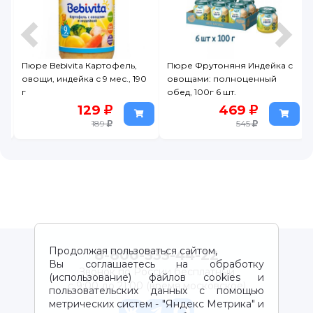
Пюре Bebivita Картофель,
Пюре Фрутоняня Индейка с
овощи, индейка с 9 мес., 190
овощами: полноценный
г
обед, 100г 6 шт.
129
469
189
545
Продолжая пользоваться сайтом,
8-800-333-44-22
Вы соглашаетесь на обработку
Звонок по России бесплатный
(использование) файлов cookies и
с 9:00 до 21:00 (время московское)
пользовательских данных с помощью
метрических систем - "Яндекс Метрика" и