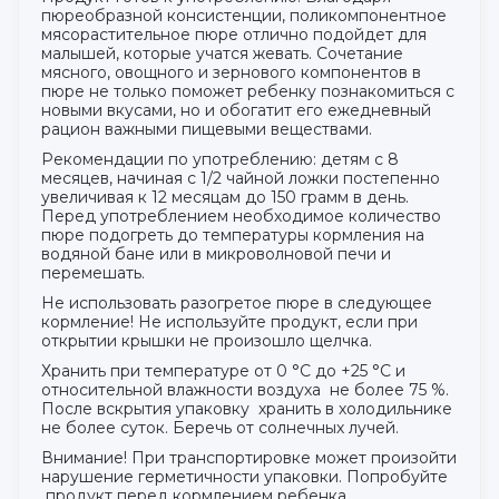
пюреобразной консистенции, поликомпонентное
мясорастительное пюре отлично подойдет для
малышей, которые учатся жевать. Сочетание
мясного, овощного и зернового компонентов в
пюре не только поможет ребенку познакомиться с
новыми вкусами, но и обогатит его ежедневный
рацион важными пищевыми веществами.
Рекомендации по употреблению: детям с 8
месяцев, начиная с 1/2 чайной ложки постепенно
увеличивая к 12 месяцам до 150 грамм в день.
Перед употреблением необходимое количество
пюре подогреть до температуры кормления на
водяной бане или в микроволновой печи и
перемешать.
Не использовать разогретое пюре в следующее
кормление! Не используйте продукт, если при
открытии крышки не произошло щелчка.
Хранить при температуре от 0 °С до +25 °С и
относительной влажности воздуха не более 75 %.
После вскрытия упаковку хранить в холодильнике
не более суток. Беречь от солнечных лучей.
Внимание! При транспортировке может произойти
нарушение герметичности упаковки. Попробуйте
продукт перед кормлением ребенка.