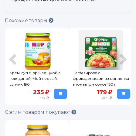
Похожие товары
Крем-суп Hipp Овощной с
Паста Gipopo с
говядиной, Мой первый
фрикадельками из цыпленка
супчик 190 г
в томатном соусе 150 г
235
179
337
209
С этим товаром покупают