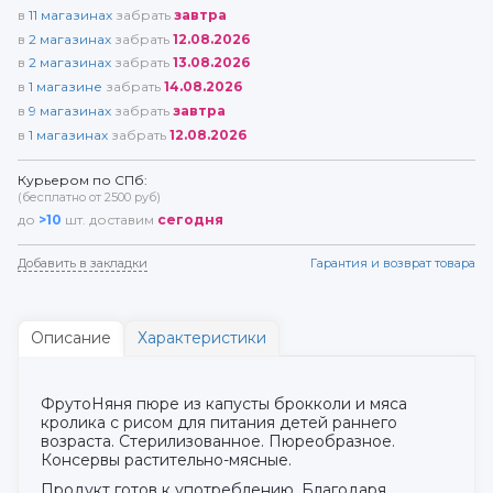
в
11
магазинах
забрать
завтра
в
2
магазинах
забрать
12.08.2026
в
2
магазинах
забрать
13.08.2026
в
1
магазине
забрать
14.08.2026
в
9
магазинах
забрать
завтра
в
1
магазинах
забрать
12.08.2026
Курьером по СПб:
(бесплатно от 2500 руб)
до
>10
шт. доставим
сегодня
Добавить в закладки
Гарантия и возврат товара
Описание
Характеристики
ФрутоНяня пюре из капусты брокколи и мяса
кролика с рисом для питания детей раннего
возраста. Стерилизованное. Пюреобразное.
Консервы растительно-мясные.
Продукт готов к употреблению. Благодаря