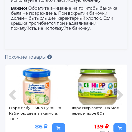
используйте только пластиковую ложечку.
Важно!
Обратите внимание на то, чтобы баночка
была не повреждена. При вскрытии баночки
должен быть слышен характерный хлопок. Если
крышка прогибается при надавливании,
пожалуйста, не используйте баночку.
Похожие товары
Пюре Бабушкино Лукошко
Пюре Hipp Картошка Моё
Кабачок, цветная капуста,
первое пюре 80 г
100 г
86
139