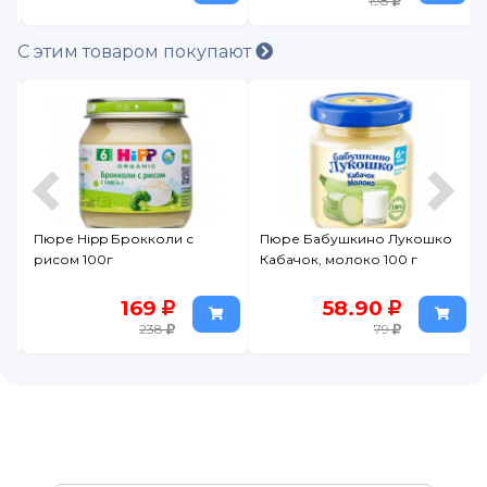
198
С этим товаром покупают
0
Пюре Hipp Брокколи с
Пюре Бабушкино Лукошко
рисом 100г
Кабачок, молоко 100 г
169
58.90
238
79