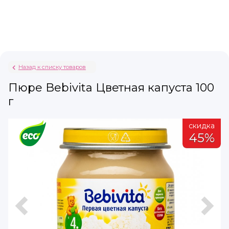
Назад к списку товаров
Пюре Bebivita Цветная капуста 100
г
а
скидка
%
45%