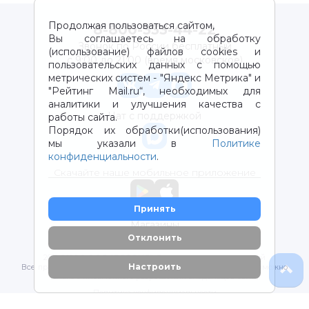
Продолжая пользоваться сайтом,
8-800-333-44-22
Вы соглашаетесь на обработку
Звонок по России бесплатный
(использование) файлов cookies и
с 9:00 до 21:00 (время московское)
пользовательских данных с помощью
метрических систем - "Яндекс Метрика" и
"Рейтинг Mail.ru“, необходимых для
аналитики и улучшения качества с
Чат с поддержкой
работы сайта.
Порядок их обработки(использования)
мы указали в
Политике
конфиденциальности
.
Скачайте наше мобильное приложение
Принять
Магазины
Отклонить
2012-2026 © ООО "ВОТОНЯ". Детские товары с доставкой
Настроить
Все права защищены. Любое использование материалов возможно
только с письменного разрешения владельцев сайта.
Политика конфиденциальности