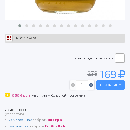
1-00423928
Цена по детской карте
169
238
В КОРЗИНУ
0.50
балла
участникам бонусной программы
Самовывоз:
(бесплатно)
в
89
магазинах
забрать
завтра
в
1
магазинах
забрать
12.08.2026