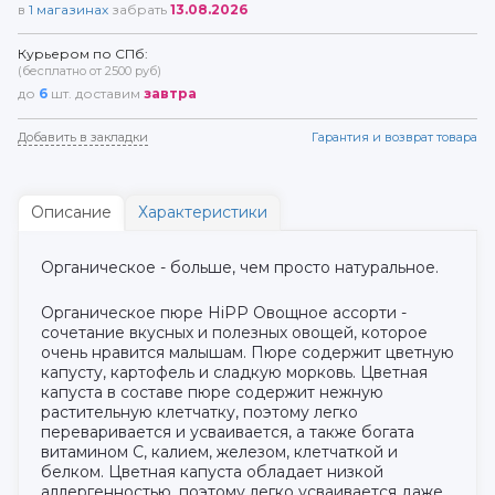
в
1
магазинах
забрать
13.08.2026
Курьером по СПб:
(бесплатно от 2500 руб)
до
6
шт. доставим
завтра
Добавить в закладки
Гарантия и возврат товара
Описание
Характеристики
Органическое - больше, чем просто натуральное.
Органическое пюре HiPP Овощное ассорти -
сочетание вкусных и полезных овощей, которое
очень нравится малышам. Пюре содержит цветную
капусту, картофель и сладкую морковь. Цветная
капуста в составе пюре содержит нежную
растительную клетчатку, поэтому легко
переваривается и усваивается, а также богата
витамином С, калием, железом, клетчаткой и
белком. Цветная капуста обладает низкой
аллергенностью, поэтому легко усваивается даже