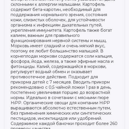
склонными к аллергии малышами. Картофель
содержит бета-каротин, необходимый для
поддержания нормального зрения, состояния
кожи, слизистых оболочек, для устойчивости
организма к инфекциям дыхательных путей,
укрепления иммунитета. Картофель также богат
калием, важным для правильного
функционирования нервной системы и мышц.
Морковь имеет сладкий и очень мягкий вкус,
поэтому ее любит большинство малышей. В
корнеплодах моркови содержатся соли кальция,
фосфора, йода, железа, а также эфирные масла и
фитонциды. Калий, содержащийся в моркови,
регулирует водный обмен и оказывает
противоотечное действие. Подходит для
прикорма детей с 7 месяцев. Вводить прикорм
рекомендовано с 0,5 чайной ложки 1 раз в день,
постепенно увеличивая порцию до возрастной
нормы. Идеально в сочетании с мясными пюре
HiPP. Органические овощи для компании HiPP
выращиваются абсолютно естественным путем,
без применения химических или синтетических
пестицидов, инсектицидов или удобрений.
Содержимое каждой баночки проходит более 260
проверок качества.