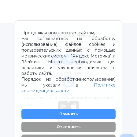
Продолжая пользоваться сайтом,
8-800-333-44-22
Вы соглашаетесь на обработку
Звонок по России бесплатный
(использование) файлов cookies и
с 9:00 до 21:00 (время московское)
пользовательских данных с помощью
метрических систем - "Яндекс Метрика" и
"Рейтинг Mail.ru“, необходимых для
аналитики и улучшения качества с
Чат с поддержкой
работы сайта.
Порядок их обработки(использования)
мы указали в
Политике
конфиденциальности
.
Скачайте наше мобильное приложение
Принять
Магазины
Отклонить
2012-2026 © ООО "ВОТОНЯ". Детские товары с доставкой