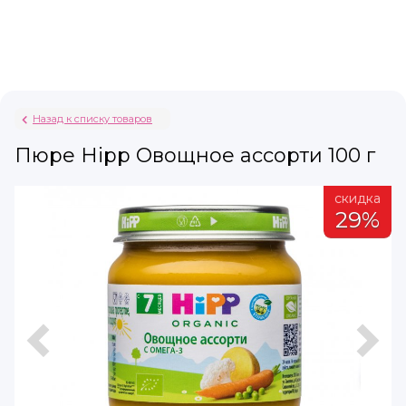
Назад к списку товаров
Пюре Hipp Овощное ассорти 100 г
а
скидка
%
29%