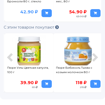
Брокколи 80 г, стекло
мес., 80 г
42.90
54.90
63.90
С этим товаром покупают
Пюре Ухты Цветная капуста,
Пюре Бибиколь Тыква с
100 г
козьим молочком 80 г
39.90
118
69
215