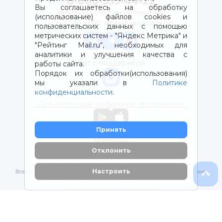
8-800-333-44-22
Вы соглашаетесь на обработку
Звонок по России бесплатный
(использование) файлов cookies и
с 9:00 до 21:00 (время московское)
пользовательских данных с помощью
метрических систем - "Яндекс Метрика" и
"Рейтинг Mail.ru“, необходимых для
аналитики и улучшения качества с
Чат с поддержкой
работы сайта.
Порядок их обработки(использования)
мы указали в
Политике
конфиденциальности
.
Скачайте наше мобильное приложение
Принять
Магазины
Отклонить
2012-2026 © ООО "ВОТОНЯ". Детские товары с доставкой
Настроить
Все права защищены. Любое использование материалов возможно
только с письменного разрешения владельцев сайта.
Политика конфиденциальности