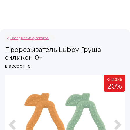
Назад к списку товаров
Прорезыватель Lubby Груша
силикон 0+
в ассорт., р.
а
скидка
%
20%