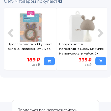
С этим товаром покупают
и
Прорезыватель Lubby Зайка
Прорезыватель-
охлажд., силикон., от 0 мес.
погремушка Lubby Mr White
На присоске, в кейсе, 0+
189
335
235
415
Продолжая пользоваться сайтом,