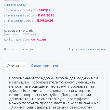
в
88
магазинах
в
2
магазинах
забрать
завтра
в
1
магазинах
забрать
11.08.2026
в
1
магазине
забрать
11.08.2026
Курьером по СПб:
(бесплатно от 2500 руб)
до
1
шт. доставим
сегодня
Добавить в закладки
Гарантия и возврат товара
Описание
Характеристики
Современный трендовый дизайн для модных мам
и малышей. Прорезыватель поможет уменьшить
неприятные ощущения во время прорезывания
зубов. Подходит для использования с первых
стадий прорезывания зубов. Для достижения
дополнительного анестезирующего эффекта
можно положить прорезыватель в холодильник на
10 минут. Благодаря рельефным поверхностям