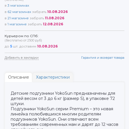
в
3
магазинах
в
62
магазинах
забрать
10.08.2026
в
21
магазине
забрать
11.08.2026
в
1
магазине
забрать
12.08.2026
Курьером по СПб:
(бесплатно от 2500 руб)
до
5
шт. доставим
10.08.2026
Добавить в закладки
Гарантия и возврат товара
Описание
Характеристики
Детские подгузники YokoSun предназначены для
детей весом от 3 до 6 кг (размер S), в упаковке 72
штуки.
Подгузники YokoSun серии Premium – это новая
линейка полюбившихся многим родителям
подгузников YokoSun. Они отвечают всем
требованиям современных мам и дарят до 12 часов