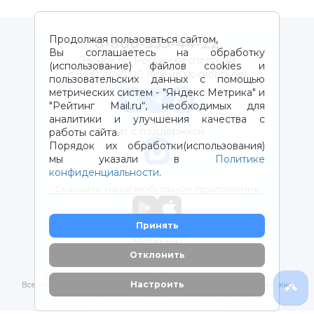
Продолжая пользоваться сайтом,
8-800-333-44-22
Вы соглашаетесь на обработку
Звонок по России бесплатный
(использование) файлов cookies и
с 9:00 до 21:00 (время московское)
пользовательских данных с помощью
метрических систем - "Яндекс Метрика" и
"Рейтинг Mail.ru“, необходимых для
аналитики и улучшения качества с
Чат с поддержкой
работы сайта.
Порядок их обработки(использования)
мы указали в
Политике
конфиденциальности
.
Скачайте наше мобильное приложение
Принять
Магазины
Отклонить
2012-2026 © ООО "ВОТОНЯ". Детские товары с доставкой
Настроить
Все права защищены. Любое использование материалов возможно
только с письменного разрешения владельцев сайта.
Политика конфиденциальности