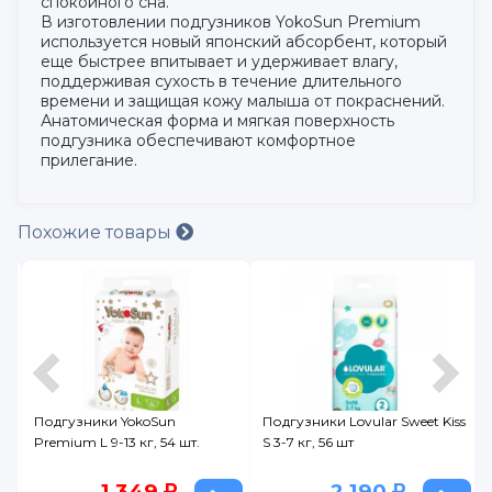
спокойного сна.
В изготовлении подгузников YokoSun Premium
используется новый японский абсорбент, который
еще быстрее впитывает и удерживает влагу,
поддерживая сухость в течение длительного
времени и защищая кожу малыша от покраснений.
Анатомическая форма и мягкая поверхность
подгузника обеспечивают комфортное
прилегание.
Похожие товары
M
Подгузники YokoSun
Подгузники Lovular Sweet Kiss
Premium L 9-13 кг, 54 шт.
S 3-7 кг, 56 шт
1 349
2 190