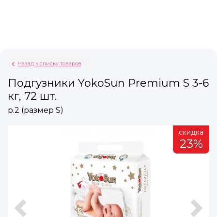
Назад к списку товаров
Подгузники YokoSun Premium S 3-6
кг, 72 шт.
р.2 (размер S)
а
скидка
%
23%