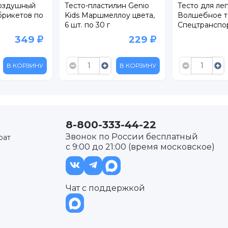
воздушный
Тесто-пластилин Genio
Тесто для ле
брикетов по
Kids Маршмеллоу цвета,
Волшебное т
6 шт. по 30 г
Спецтранспор
349
229
В КОРЗИНУ
В КОРЗИНУ
8-800-333-44-22
Звонок по России бесплатный
рат
с 9:00 до 21:00 (время московское)
Чат с поддержкой