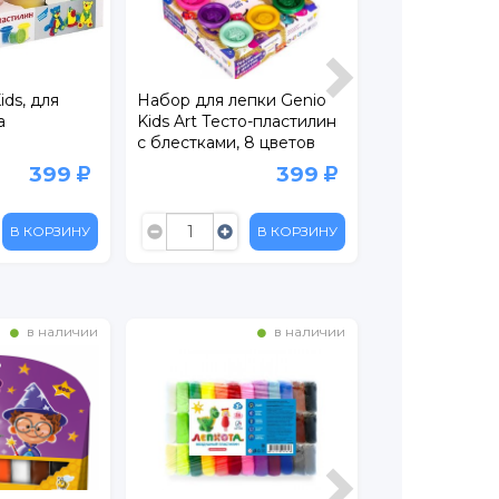
ids, для
Набор для лепки Genio
Тесто для леп
а
Kids Art Тесто-пластилин
Волшебное т
с блестками, 8 цветов
Спецтранспор
399
399
В КОРЗИНУ
В КОРЗИНУ
в наличии
в наличии