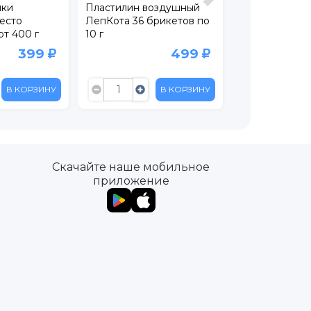
пки
Пластилин воздушный
Тесто для леп
есто
ЛепКота 36 брикетов по
BabyDough н
т 400 г
10 г
цвета
399
499
В КОРЗИНУ
В КОРЗИНУ
Скачайте наше мобильное
приложение