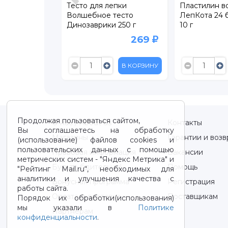
 Kids для
Тесто для лепки
Пластилин 
-пластилин.
Волшебное тесто
ЛепКота 24 
в темноте!
Динозаврики 250 г
10 г
249
269
В КОРЗИНУ
В КОРЗИНУ
Продолжая пользоваться сайтом,
О нас / About us
Контакты
Вы соглашаетесь на обработку
Магазины
Гарантии и возв
(использование) файлов cookies и
пользовательских данных с помощью
Правовая информация
Вакансии
метрических систем - "Яндекс Метрика" и
Будьте бдительны!
Помощь
"Рейтинг Mail.ru“, необходимых для
аналитики и улучшения качества с
Бонусная программа
Регистрация
работы сайта.
Оплата и доставка
Поставщикам
Порядок их обработки(использования)
мы указали в
Политике
Партнерам
конфиденциальности
.