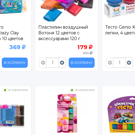
го
Пластилин воздушный
Тесто Genio K
razy Clay
Вотоня 12 цветов с
лепки, 4 цвет
 10 цветов
аксессуарами 120 г
369
179
299
В КОРЗИНУ
В КОРЗИНУ
в наличии
в наличии