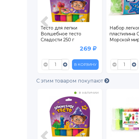
епки Joy Doh,
Тесто для лепки
Набор легко
Волшебное тесто
пластилина C
Сладости 250 г
Морской мир
129
269
В КОРЗИНУ
В КОРЗИНУ
С этим товаром покупают
в наличии
в наличии