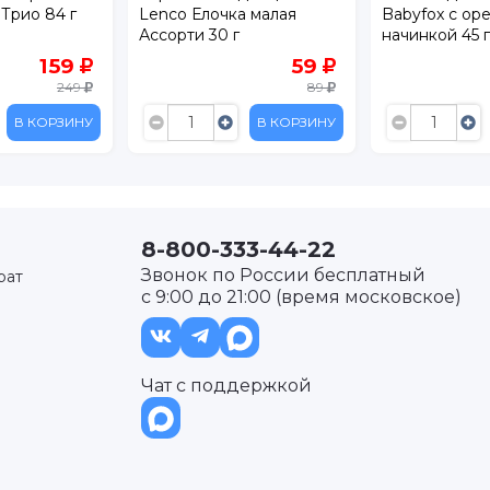
Трио 84 г
Lenco Елочка малая
Babyfox с ор
Ассорти 30 г
начинкой 45 г
159
59
249
89
В КОРЗИНУ
В КОРЗИНУ
8-800-333-44-22
Звонок по России бесплатный
рат
с 9:00 до 21:00 (время московское)
Чат с поддержкой