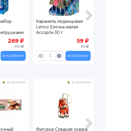
набор
Карамель леденцовая
Фигурка шок
Lenco Елочка малая
Конфитрейд 1
 игрушками
Ассорти 30 г
269
59
379
89
В КОРЗИНУ
В КОРЗИНУ
в наличии
в наличии
лочный
Фигурка Сладкая сказка
Новогодний 