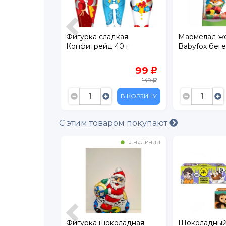
лочный
Фигурка сладкая
Мармелад ж
реховой
Конфитрейд 40 г
Babyfox беге
 г
80.90
99
149
В КОРЗИНУ
В КОРЗИНУ
С этим товаром покупают
в наличии
в наличии
рочный
Фигурка шоколадная
Шоколадный