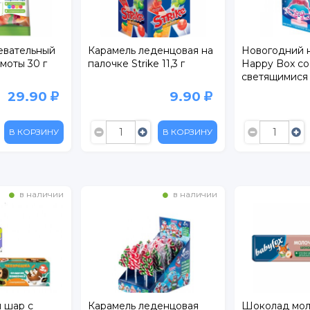
евательный
Карамель леденцовая на
Новогодний 
моты 30 г
палочке Strike 11,3 г
Happy Box со
светящимися
30 г
29.90
9.90
В КОРЗИНУ
В КОРЗИНУ
в наличии
в наличии
 шар с
Карамель леденцовая
Шоколад мо