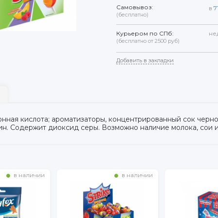
Самовывоз:
в
7
(бесплатно)
Курьером по СПб:
не
(бесплатно от 2500 руб)
Добавить в закладки
имонная кислота; ароматизаторы, концентрированный сок чер
ин. Содержит диоксид серы. Возможно наличие молока, сои 
в наличии
в наличии