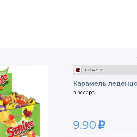
1-00475175
Карамель леденцова
в ассорт.
9.90