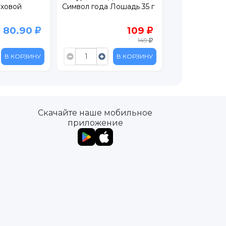
еховой
Символ года Лошадь 35 г
Сладкая сказк
80.90
109
149
В КОРЗИНУ
В КОРЗИНУ
Скачайте наше мобильное
приложение