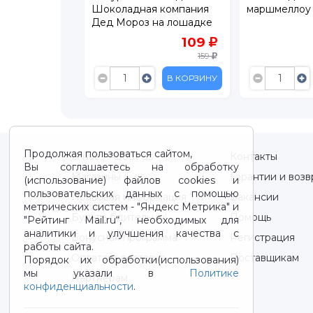
nds Снежная
Шоколадная компания
маршмеллоу 
Дед Мороз на лошадке
50 г
399
109
559
159
В КОРЗИНУ
В КОРЗИНУ
Продолжая пользоваться сайтом,
О нас / About us
Контакты
Вы соглашаетесь на обработку
Магазины
Гарантии и возв
(использование) файлов cookies и
пользовательских данных с помощью
Правовая информация
Вакансии
метрических систем - "Яндекс Метрика" и
Будьте бдительны!
Помощь
"Рейтинг Mail.ru“, необходимых для
аналитики и улучшения качества с
Бонусная программа
Регистрация
работы сайта.
Оплата и доставка
Поставщикам
Порядок их обработки(использования)
мы указали в
Политике
Партнерам
конфиденциальности
.