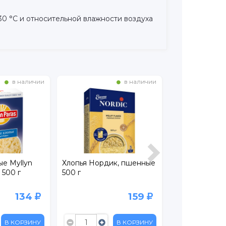
30 °С и относительной влажности воздуха
в наличии
в наличии
ые Myllyn
Хлопья Нордик, пшенные
Хлопья гречн
 500 г
500 г
Нордик 550 г
134
159
В КОРЗИНУ
В КОРЗИНУ