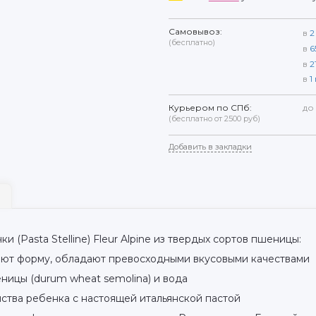
Самовывоз:
в
2
(бесплатно)
в
6
в
2
в
1
Курьером по СПб:
до
(бесплатно от 2500 руб)
Добавить в закладки
 (Pasta Stelline) Fleur Alpine из твердых сортов пшеницы:
яют форму, обладают превосходными вкусовыми качествами
еницы (durum wheat semolina) и вода
ства ребенка с настоящей итальянской пастой