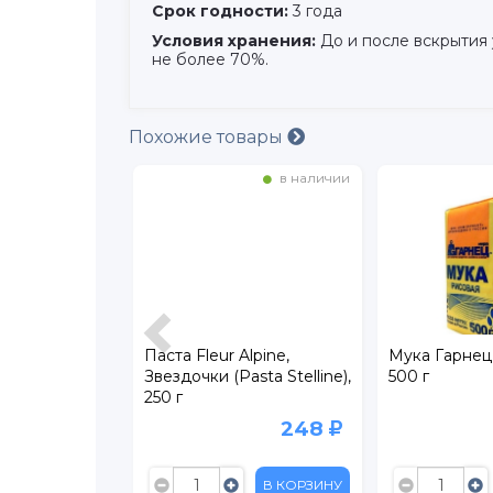
Срок годности:
3 года
Условия хранения:
До и после вскрытия 
не более 70%.
Похожие товары
в наличии
в наличии
невые
Паста Fleur Alpine,
Мука Гарнец
г
Звездочки (Pasta Stelline),
500 г
250 г
219
248
В КОРЗИНУ
В КОРЗИНУ