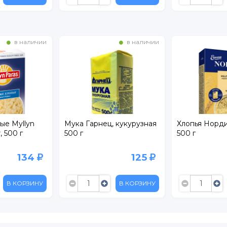
в наличии
в наличии
ые Myllyn
Мука Гарнец, кукурузная
Хлопья Норд
, 500 г
500 г
500 г
134
125
В КОРЗИНУ
В КОРЗИНУ