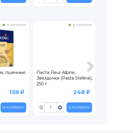
в наличии
в наличии
ик, пшенные
Паста Fleur Alpine,
Хлопья гречн
Звездочки (Pasta Stelline),
Нордик 550 г
250 г
159
248
В КОРЗИНУ
В КОРЗИНУ