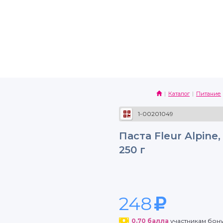
Каталог
Питание
1-00201049
Паста Fleur Alpine,
250 г
248
0.70
балла
участникам бон