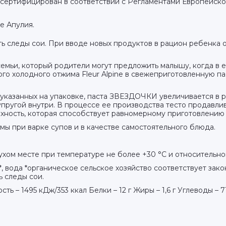
 сертифицирован в соответствии с Регламентами Европейск
е Апулия.
еды сои. При вводе новых продуктов в рацион ребенка об
емьи, который родители могут предложить малышу, когда в 
го холодного отжима Fleur Alpine в свежеприготовленную па
казанных на упаковке, паста ЗВЕЗДОЧКИ увеличивается в ра
упругой внутри. В процессе ее производства тесто продавли
рхность, которая способствует равномерному приготовлению 
ы при варке супов и в качестве самостоятельного блюда.
сухом месте при температуре не более +30 °С и относительн
, вода *органическое сельское хозяйство соответствует зак
 следы сои.
ь – 1495 кДж/353 ккал Белки – 12 г Жиры – 1,6 г Углеводы – 71