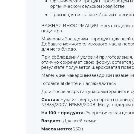
Органический продукт, произведен и
органическом сельском хозяйстве
Производятся на юге Италии в регион
ВАЖНАЯ ИНФОРМАЦИЯ: могут содержать сл
педиатра.
Макароны Звездочки – продукт для всей с
Добавьте немного оливкового масла перво
для него блюдо.
При соблюдении условий приготовления, у
отлично сохраняет свою форму, остается 
результате получается шероховатая пове
Маленькие макароны-звездочки незаменим
Готовьте al dente и наслаждайтесь!
До и после вскрытия упаковки хранить в 
Состав:
мука из твердых сортов пшеницы*
№834/2007, №889/2008) Могут содержать
На 100 г продукта:
Энергетическая ценност
Возраст:
Для всей семьи
Масса нетто:
250 г