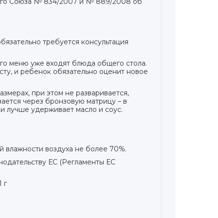
ого Союза № 834/2007 и № 889/2008 об
язательно требуется консультация
его меню уже входят блюда общего стола.
сту, и ребенок обязательно оценит новое
змерах, при этом не разваривается,
вается через бронзовую матрицу – в
и лучше удерживает масло и соус.
ой влажности воздуха не более 70%.
онодательству ЕС (Регламенты ЕС
 г