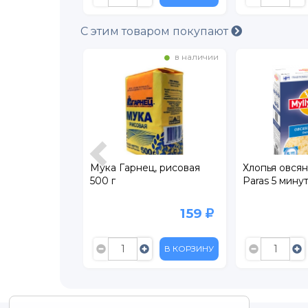
С этим товаром покупают
в наличии
в наличии
невые
Мука Гарнец, рисовая
Хлопья овсян
г
500 г
Paras 5 минут
219
159
В КОРЗИНУ
В КОРЗИНУ