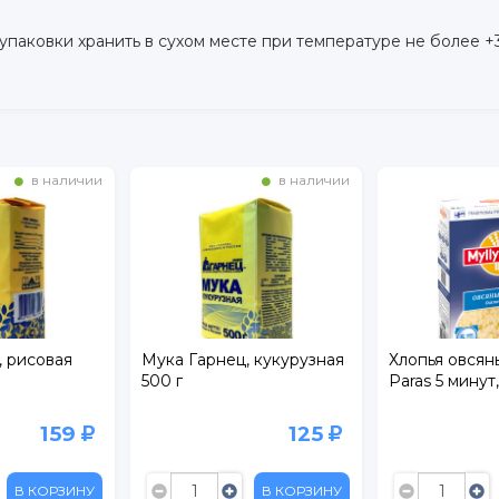
упаковки хранить в сухом месте при температуре не более +
в наличии
в наличии
, рисовая
Мука Гарнец, кукурузная
Хлопья овсян
500 г
Paras 5 минут,
159
125
В КОРЗИНУ
В КОРЗИНУ