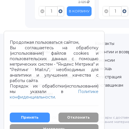
895
2 129
В КОРЗИНУ
В КОРЗИНУ
Продолжая пользоваться сайтом,
О нас / About us
Контакты
Вы соглашаетесь на обработку
Магазины
Гарантии и возв
(использование) файлов cookies и
пользовательских данных с помощью
Правовая информация
Вакансии
метрических систем - "Яндекс Метрика" и
Будьте бдительны!
Помощь
"Рейтинг Mail.ru“, необходимых для
аналитики и улучшения качества с
Бонусная программа
Регистрация
работы сайта.
Оплата и доставка
Поставщикам
Порядок их обработки(использования)
мы указали в
Политике
Партнерам
конфиденциальности
.
Принять
Отклонить
2012-2026 © ООО "ВОТОНЯ". Детские товары с достав
Все права защищены. Любое использование материа
Политика конфиденциальности
Настроить