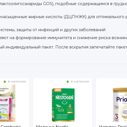
лактоолигосахариды GOS), подобные содержащимся в грудн
насыщенные жирные кислоты (ДЦПНЖК) для оптимального ра
истемы, защиты от инфекций и других заболеваний
ияют на формирование иммунитета и снижение риска возник
й индивидуальный пакет. После вскрытия запечатайте пакет
в наличии
в наличии
 Combiotic
Молочко Nestle
Напиток Priol