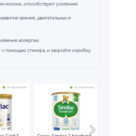
ом молоке, способствуют усилению
звития зрения, двигательных и
новения аллергии.
 с помощью стикера, и закройте коробку
в наличии
в наличии
ac Gold 3
Смесь Similac 2 Комфорт
Смесь Nutrilo