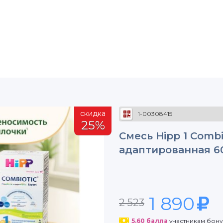
скидка
1-00308415
25%
Смесь Hipp 1 Combi
адаптированная 6
1 890
2 523
5.60
балла
участникам бон