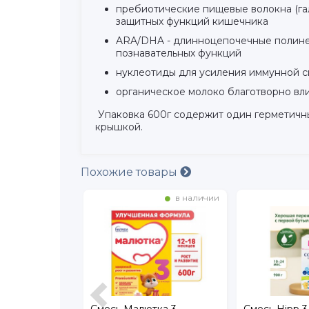
пребиотические пищевые волокна (га
защитных функций кишечника
ARA/DHA - длинноцепочечные полине
познавательных функций
нуклеотиды для усиления иммунной с
органическое молоко благотворно вл
Упаковка 600г содержит один герметичны
крышкой.
Похожие товары
в наличии
в наличии
 Nestogen 1,
Смесь Малютка 3,
Смесь Hipp 3