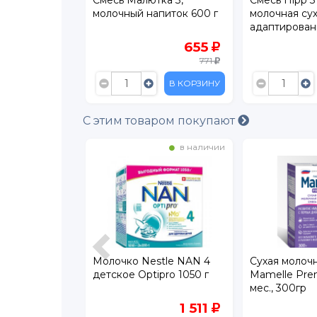
молочный напиток 600 г
молочная су
адаптирован
699
655
771
В КОРЗИНУ
В КОРЗИНУ
С этим товаром покупают
в наличии
в наличии
 3 Сухой
Молочко Nestle NAN 4
Сухая молоч
питок 350 г
детское Optipro 1050 г
Mamelle Prem
мес., 300гр
749
1 511