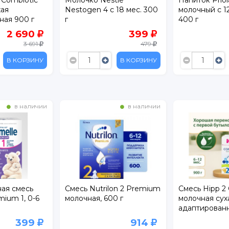
хая
Nestogen 4 с 18 мес. 300
молочный с 1
ная 900 г
г
400 г
2 690
399
3 691
479
В КОРЗИНУ
В КОРЗИНУ
в наличии
в наличии
ная смесь
Смесь Nutrilon 2 Premium
Смесь Hipp 2
ium 1, 0-6
молочная, 600 г
молочная сух
адаптированн
месяцев 900 
399
914