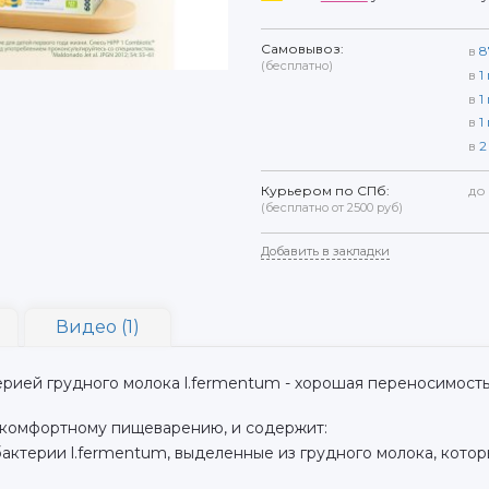
Самовывоз:
в
8
(бесплатно)
в
1
в
1
в
1
в
2
Курьером по СПб:
до
(бесплатно от 2500 руб)
Добавить в закладки
Видео (1)
терией грудного молока l.fermentum - хорошая переносимост
 комфортному пищеварению, и содержит:
актерии l.fermentum, выделенные из грудного молока, кот