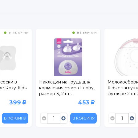
в наличии
в наличии
Накладки на грудь для
Молокосборник Roxy-
кормления mama Lubby,
Kids с заглушкой в
размер S, 2 шт.
футляре 2 шт.
453
759
В КОРЗИНУ
В КОРЗИНУ