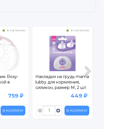
в наличии
в наличии
Накладки на грудь mama
Накладки на соски в
Н
lubby для кормления,
стерилизаторе Roxy-Kids
с
силикон, размер M, 2 шт.
размер М+М
р
449
399
В КОРЗИНУ
В КОРЗИНУ