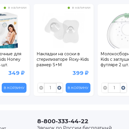
в наличии
в наличии
очные для
Накладки на соски в
Молокосборн
ids Honey
стерилизаторе Roxy-Kids
Kids с заглуш
6 шт.
размер S+M
футляре 2 шт.
349
399
В КОРЗИНУ
В КОРЗИНУ
8-800-333-44-22
Звонок по России бесплатный
рат