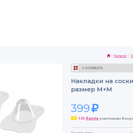
Каталог
Т
1-00398274
Накладки на соски
размер М+М
399
1.10
балла
участникам бону
Самовывоз: