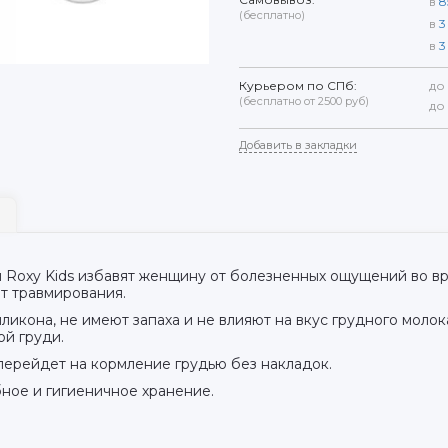
в
8
(бесплатно)
в
3
в
3
Курьером по СПб:
до
(бесплатно от 2500 руб)
до
Добавить в закладки
 Roxy Kids избавят женщину от болезненных ощущений во в
т травмирования.
иликона, не имеют запаха и не влияют на вкус грудного моло
ой груди.
перейдет на кормление грудью без накладок.
ное и гигиеничное хранение.