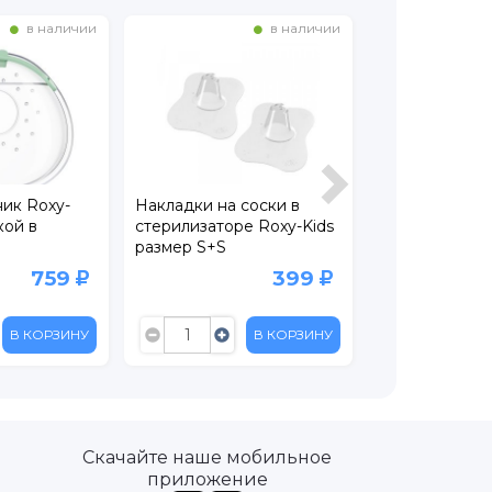
в наличии
в наличии
ик Roxy-
Накладки на соски в
Накладки на г
кой в
стерилизаторе Roxy-Kids
кормления ma
размер S+S
размер S, 2 шт
759
399
В КОРЗИНУ
В КОРЗИНУ
Скачайте наше мобильное
приложение