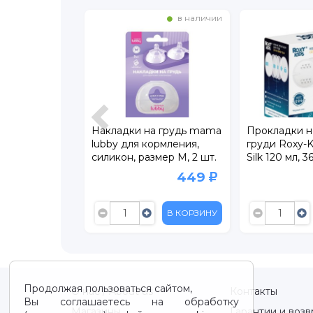
в наличии
в наличии
 соски в
Накладки на грудь mama
Прокладки н
ре Roxy-Kids
lubby для кормления,
груди Roxy-K
М
силикон, размер M, 2 шт.
Silk 120 мл, 3
399
449
В КОРЗИНУ
В КОРЗИНУ
Продолжая пользоваться сайтом,
О нас / About us
Контакты
Вы соглашаетесь на обработку
Магазины
Гарантии и возв