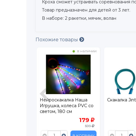
Кроха сможет устраивать соревнования п
Товар предназначен для детей от 3 лет.
В наборе: 2 ракетки, мячик, волан
Похожие товары
в наличии
в наличии
rya 1,2 м
Нейроскакалка Наша
Скакалка Jint
Игрушка, колеса PVC со
светом, 180 см
59
179
199
599
В КОРЗИНУ
В КОРЗИНУ