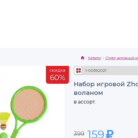
Каталог
Спорт, активный о
скидка
1-00392021
60%
Набор игровой Zho
воланом
в ассорт.
159
399