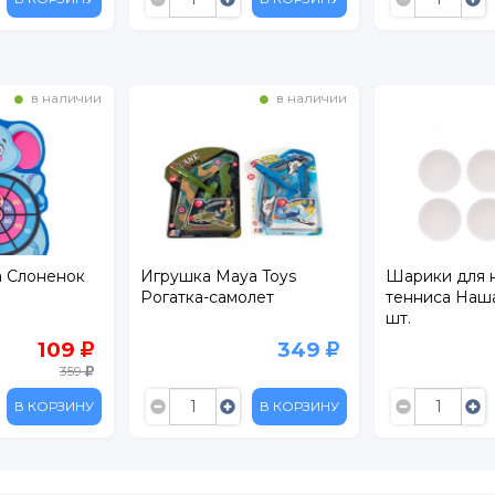
в наличии
в наличии
a Слоненок
Игрушка Maya Toys
Шарики для 
Рогатка-самолет
тенниса Наш
шт.
109
349
359
В КОРЗИНУ
В КОРЗИНУ