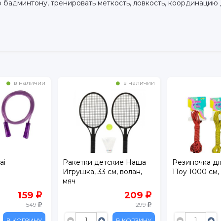
о бадминтону, тренировать меткость, ловкость, координацию
в наличии
в наличии
ai
Ракетки детские Наша
Резиночка д
Игрушка, 33 см, волан,
1Toy 1000 см,
мяч
159
209
549
299
В КОРЗИНУ
В КОРЗИНУ