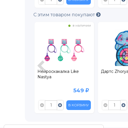
С этим товаром покупают
в наличии
в наличии
баскетбола
Нейроскакалка Like
Дартс Zhory
 Man
Nastya
6 299
549
8 999
В КОРЗИНУ
В КОРЗИНУ