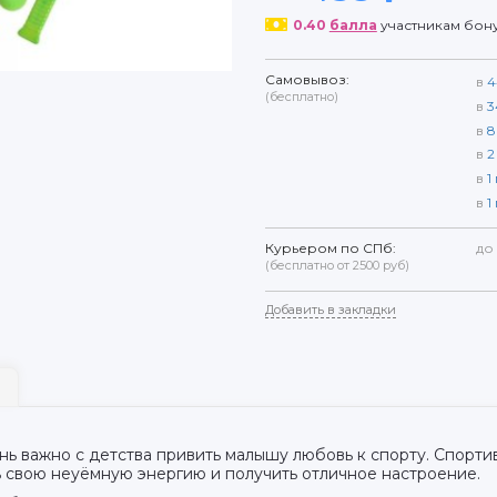
0.40
балла
участникам бон
Самовывоз:
в
4
(бесплатно)
в
3
в
8
в
2
в
1
в
1
Курьером по СПб:
до
(бесплатно от 2500 руб)
Добавить в закладки
ь важно с детства привить малышу любовь к спорту. Спортив
 свою неуёмную энергию и получить отличное настроение.