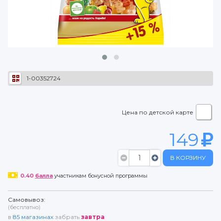
1-00352724
Цена по детской карте
149
В КОРЗИНУ
0.40
балла
участникам бонусной программы
Самовывоз:
(бесплатно)
в
85
магазинах
забрать
завтра