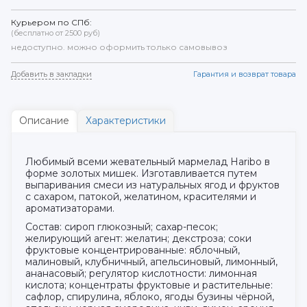
Курьером по СПб:
(бесплатно от 2500 руб)
недоступно. можно оформить только самовывоз
Добавить в закладки
Гарантия и возврат товара
Описание
Характеристики
Любимый всеми жевательный мармелад Haribo в
форме золотых мишек. Изготавливается путем
выпаривания смеси из натуральных ягод и фруктов
с сахаром, патокой, желатином, красителями и
ароматизаторами.
Состав: сироп глюкозный; сахар-песок;
желирующий агент: желатин; декстроза; соки
фруктовые концентрированные: яблочный,
малиновый, клубничный, апельсиновый, лимонный,
ананасовый; регулятор кислотности: лимонная
кислота; концентраты фруктовые и растительные:
сафлор, спирулина, яблоко, ягоды бузины чёрной,