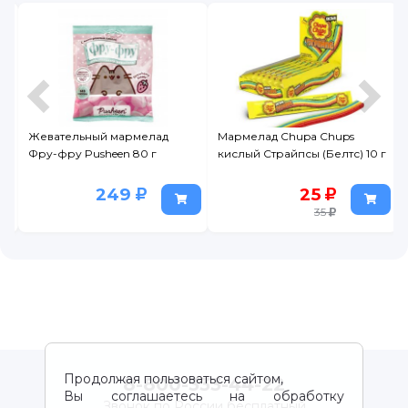
Жевательный мармелад
Мармелад Chupa Chups
Фру-фру Pusheen 80 г
кислый Страйпсы (Белтс) 10 г
249
25
35
Продолжая пользоваться сайтом,
8-800-333-44-22
Вы соглашаетесь на обработку
Звонок по России бесплатный