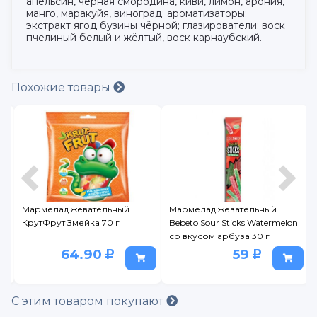
апельсин, черная смородина, киви, лимон, арония,
манго, маракуйя, виноград; ароматизаторы;
экстракт ягод бузины чёрной; глазирователи: воск
пчелиный белый и жёлтый, воск карнаубский.
Похожие товары
Мармелад жевательный
Мармелад жевательный
0
КрутФрут Змейка 70 г
Bebeto Sour Sticks Watermelon
со вкусом арбуза 30 г
64.90
59
С этим товаром покупают