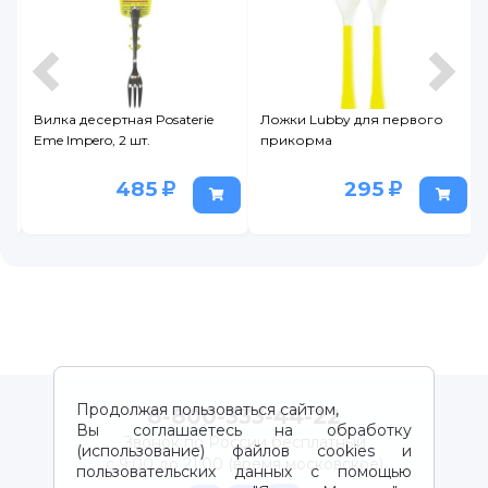
e
Вилка десертная Posaterie
Ложки Lubby для первого
Eme Impero, 2 шт.
прикорма
485
295
Продолжая пользоваться сайтом,
8-800-333-44-22
Вы соглашаетесь на обработку
Звонок по России бесплатный
(использование) файлов cookies и
с 9:00 до 21:00 (время московское)
пользовательских данных с помощью