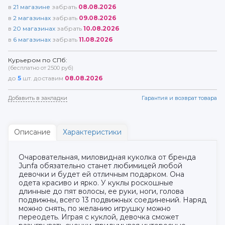
в
21
магазине
забрать
08.08.2026
в
2
магазинах
забрать
09.08.2026
в
20
магазинах
забрать
10.08.2026
в
6
магазинах
забрать
11.08.2026
Курьером по СПб:
(бесплатно от 2500 руб)
до
5
шт. доставим
08.08.2026
Добавить в закладки
Гарантия и возврат товара
Описание
Характеристики
Очаровательная, миловидная куколка от бренда
Junfa обязательно станет любимицей любой
девочки и будет ей отличным подарком. Она
одета красиво и ярко. У куклы роскошные
длинные до пят волосы, ее руки, ноги, голова
подвижны, всего 13 подвижных соединений. Наряд
можно снять, по желанию игрушку можно
переодеть. Играя с куклой, девочка сможет