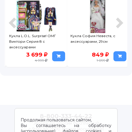
Кукла L.O.L. Surprise! ОМГ
Кукла София Невеста, с
я
Виктори Серия 8 с
аксессуарами, 29см
аксессуарами
3 699
849
4 999
1 099
8-800-333-44-22
Продолжая пользоваться сайтом,
Звонок по России бесплатный
Вы соглашаетесь на обработку
с 9:00 до 21:00 (время московское)
(использование) файлов cookies и