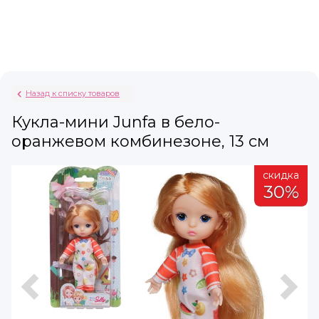
Назад к списку товаров
Кукла-мини Junfa в бело-
оранжевом комбинезоне, 13 см
а
скидка
%
30%