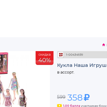
скидка
1-00434939
40%
Кукла Наша Игруш
в ассорт.
358
599
1.00
балла
участникам бон