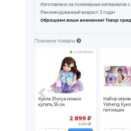
Изготовлено из полимерных материалов с 
Рекомендованный возраст: 3 года+
Обращаем ваше внимание! Товар предс
Похожие товары
в наличии
в наличии
 с
Кукла Zhorya можно
Набор игров
и, 29см
купать, 55 см
Yisheng Кукл
питомцем
899
2 899
4 299