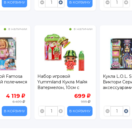
В КОРЗИНУ
В КОРЗИНУ
в наличии
в наличии
ой Famosa
Набор игровой
Кукла L.O.L. 
й полечимся
Yummiland Кукла Майя
Виктори Сери
Ватермелон, 10см с
аксессуарам
набором для
4 119
699
изготовления блеска для
6 499
999
губ
В КОРЗИНУ
В КОРЗИНУ