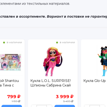
элементами из текстильных материалов.
тавлен в ассортименте. Вариант в поставке не гаранти
в наличии
в наличии
ой Shantou
Кукла L.O.L. SURPRISE!
Кукла Glo-Up 
а Тина с
Шпионы Сабрина Скай
799
3 999
1 199
5 499