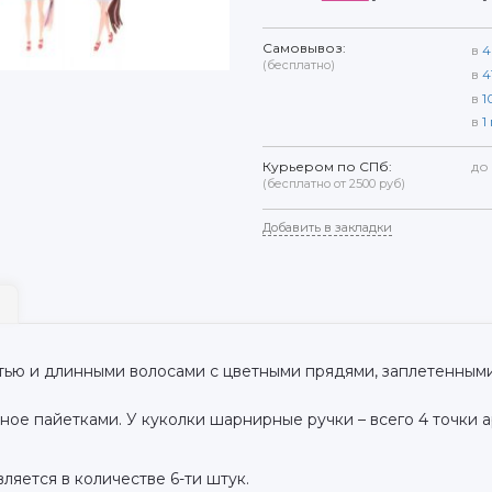
Самовывоз:
в
4
(бесплатно)
в
4
в
1
в
1
Курьером по СПб:
до
(бесплатно от 2500 руб)
Добавить в закладки
тью и длинными волосами с цветными прядями, заплетенными 
ное пайетками. У куколки шарнирные ручки – всего 4 точки 
ляется в количестве 6-ти штук.