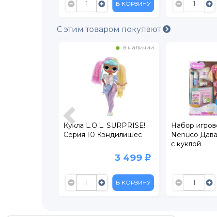
В КОРЗИНУ
В КОРЗИНУ
С этим товаром покупают
в наличии
в наличии
 Basic
Кукла L.O.L. SURPRISE!
Набор игров
Серия 10 Кэндилишес
Nenuco Дава
с куклой
1 599
3 499
В КОРЗИНУ
В КОРЗИНУ