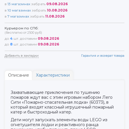
в
13
магазинах
забрать
09.08.2026
в
10
магазинах
забрать
10.08.2026
в
7
магазинах
забрать
11.08.2026
Курьером по СПб:
(бесплатно от 2500 руб)
до
4
шт. доставим
09.08.2026
до
8
шт. доставим
09.08.2026
Добавить в закладки
Гарантия и возврат товара
Описание
Характеристики
Захватывающие приключения по тушению
пожаров ждут вас с этим игровым набором Лего
Сити «Пожарно-спасательная лодка» (60373), в
который входят классный игрушечный пожарный
катер и быстроходный катер.
Дети могут запускать элементы воды LEGO из
огнетушителя лодки и реактивного ранца