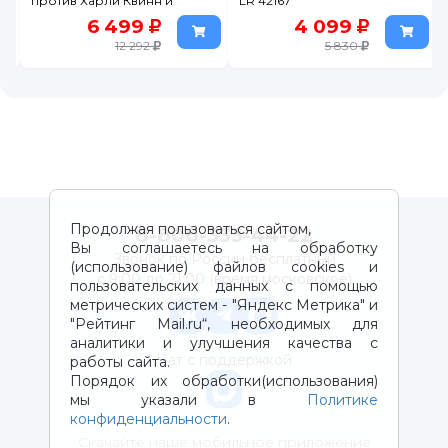
против Харли Квинн и
LR 42167
Мистера Фриза 76274
6 499
4 099
12 292
5 830
Продолжая пользоваться сайтом,
8-800-333-44-22
Вы соглашаетесь на обработку
Звонок по России бесплатный
(использование) файлов cookies и
с 9:00 до 21:00 (время московское)
пользовательских данных с помощью
метрических систем - "Яндекс Метрика" и
"Рейтинг Mail.ru“, необходимых для
аналитики и улучшения качества с
Чат с поддержкой
работы сайта.
Порядок их обработки(использования)
мы указали в
Политике
конфиденциальности
.
Скачайте наше мобильное приложение