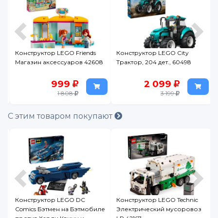
3
Конструктор LEGO Friends
Конструктор LEGO City
Магазин аксессуаров 42608
Трактор, 204 дет., 60498
999
2 099
1 808
3 199
С этим товаром покупают
Конструктор LEGO DC
Конструктор LEGO Technic
Comics Бэтмен на Бэтмобиле
Электрический мусоровоз