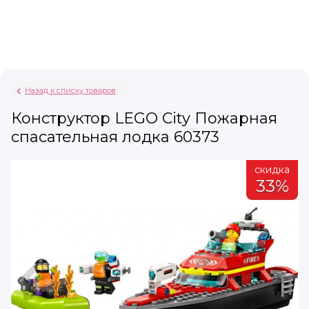
Назад к списку товаров
Конструктор LEGO City Пожарная
спасательная лодка 60373
а
скидка
%
33%