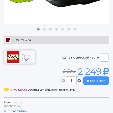
1-00393734
Бренд
Цена по детской карте
Lego
2 249
3 370
В КОРЗИНУ
6.70
балла
участникам бонусной программы
Самовывоз:
(бесплатно)
в
62
магазинах