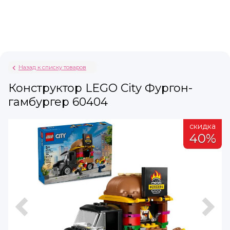
Назад к списку товаров
Конструктор LEGO City Фургон-
гамбургер 60404
а
скидка
%
40%