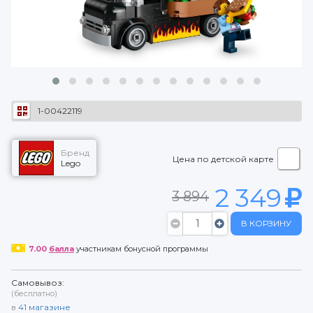
1-00422119
Бренд
Цена по детской карте
Lego
2 349
3 894
В КОРЗИНУ
7.00
балла
участникам бонусной программы
Самовывоз:
(бесплатно)
в
41
магазине