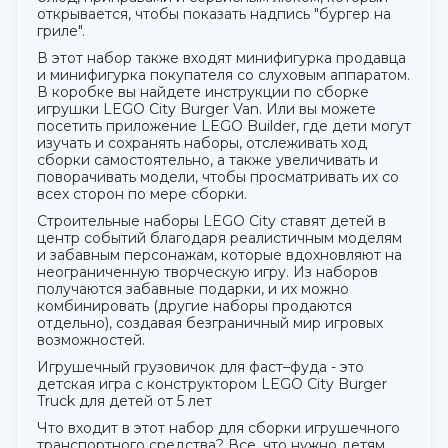
открывается, чтобы показать надпись "бургер на
гриле".
В этот набор также входят минифигурка продавца
и минифигурка покупателя со слуховым аппаратом.
В коробке вы найдете инструкции по сборке
игрушки LEGO City Burger Van. Или вы можете
посетить приложение LEGO Builder, где дети могут
изучать и сохранять наборы, отслеживать ход
сборки самостоятельно, а также увеличивать и
поворачивать модели, чтобы просматривать их со
всех сторон по мере сборки.
Строительные наборы LEGO City ставят детей в
центр событий благодаря реалистичным моделям
и забавным персонажам, которые вдохновляют на
неограниченную творческую игру. Из наборов
получаются забавные подарки, и их можно
комбинировать (другие наборы продаются
отдельно), создавая безграничный мир игровых
возможностей.
Игрушечный грузовичок для фаст–фуда - это
детская игра с конструктором LEGO City Burger
Truck для детей от 5 лет
Что входит в этот набор для сборки игрушечного
транспортного средства? Все, что нужно детям