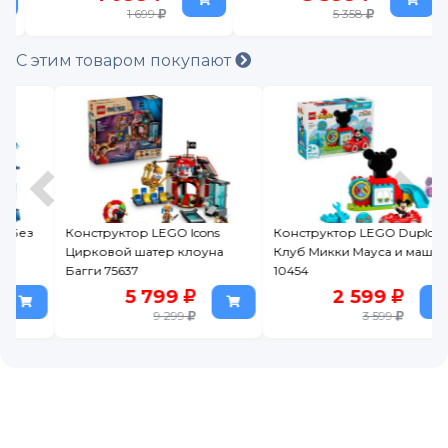
76310
1 699
5 358
С этим товаром покупают
Конструктор LEGO Icons
Конструктор LEGO Duplo
Цирковой шатер клоуна
Клуб Микки Мауса и машина
Багги 75637
10454
5 799
2 599
9 299
3 599