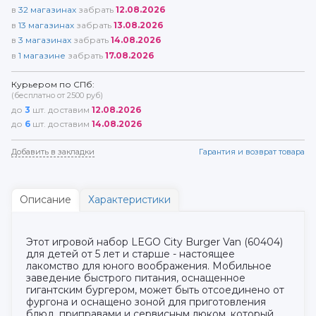
в
32
магазинах
забрать
12.08.2026
в
13
магазинах
забрать
13.08.2026
в
3
магазинах
забрать
14.08.2026
в
1
магазине
забрать
17.08.2026
Курьером по СПб:
(бесплатно от 2500 руб)
до
3
шт. доставим
12.08.2026
до
6
шт. доставим
14.08.2026
Добавить в закладки
Гарантия и возврат товара
Описание
Характеристики
Этот игровой набор LEGO City Burger Van (60404)
для детей от 5 лет и старше - настоящее
лакомство для юного воображения. Мобильное
заведение быстрого питания, оснащенное
гигантским бургером, может быть отсоединено от
фургона и оснащено зоной для приготовления
блюд, приправами и сервисным люком, который