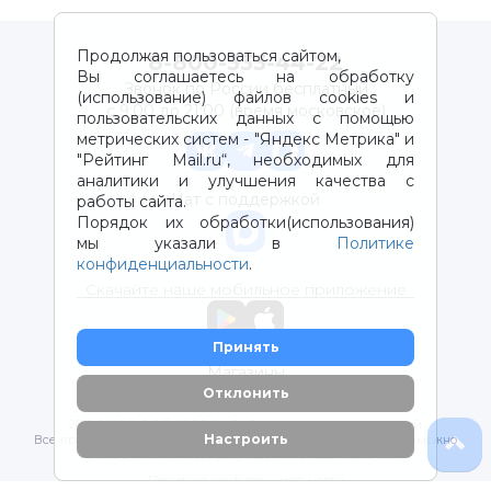
Продолжая пользоваться сайтом,
8-800-333-44-22
Вы соглашаетесь на обработку
Звонок по России бесплатный
(использование) файлов cookies и
с 9:00 до 21:00 (время московское)
пользовательских данных с помощью
метрических систем - "Яндекс Метрика" и
"Рейтинг Mail.ru“, необходимых для
аналитики и улучшения качества с
Чат с поддержкой
работы сайта.
Порядок их обработки(использования)
мы указали в
Политике
конфиденциальности
.
Скачайте наше мобильное приложение
Принять
Магазины
Отклонить
2012-2026 © ООО "ВОТОНЯ". Детские товары с доставкой
Настроить
Все права защищены. Любое использование материалов возможно
только с письменного разрешения владельцев сайта.
Политика конфиденциальности