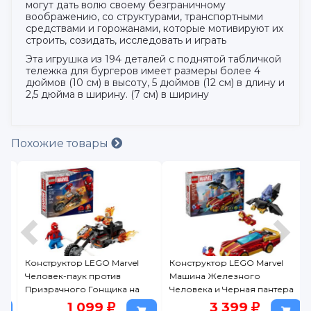
могут дать волю своему безграничному
воображению, со структурами, транспортными
средствами и горожанами, которые мотивируют их
строить, созидать, исследовать и играть
Эта игрушка из 194 деталей с поднятой табличкой
тележка для бургеров имеет размеры более 4
дюймов (10 см) в высоту, 5 дюймов (12 см) в длину и
2,5 дюйма в ширину. (7 см) в ширину
Похожие товары
Конструктор LEGO Marvel
Конструктор LEGO Marvel
Человек-паук против
Машина Железного
Призрачного Гонщика на
Человека и Черная пантера
мотоцикле, 72 дет., 76335
против Красного Халка
1 099
3 399