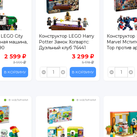
руктор LEGO Harry
Конструктор LEGO
Конст
r Замок Хогвартс:
Marvel Мстители: Финал -
Ninjag
ный клуб 76441
Тор против армии
Кая 71
Читаури 76322
3 299
6 299
5 178
8 812
В КОРЗИНУ
В КОРЗИНУ
ичии
в наличии
в нал