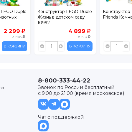
plo
Конструктор LEGO Duplo
Конструктор Lego
Жизнь в детском саду
Friends Комната Лео
10992
9
4 899
2 59
78
8 610
3 5
ИНУ
В КОРЗИНУ
В КОРЗИ
8-800-333-44-22
Звонок по России бесплатный
рат
с 9:00 до 21:00 (время московское)
Чат с поддержкой