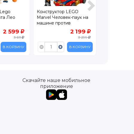
Конструктор LEGO
Конструктор LEGO
Marvel Человек-паук на
Minecraft Приют для
машине против
животных 21253
Веномизированного
9
2 199
1 999
Росомахи, 134 дет., 76336
11
3 299
3 67
НУ
В КОРЗИНУ
В КОРЗИ
Скачайте наше мобильное
приложение