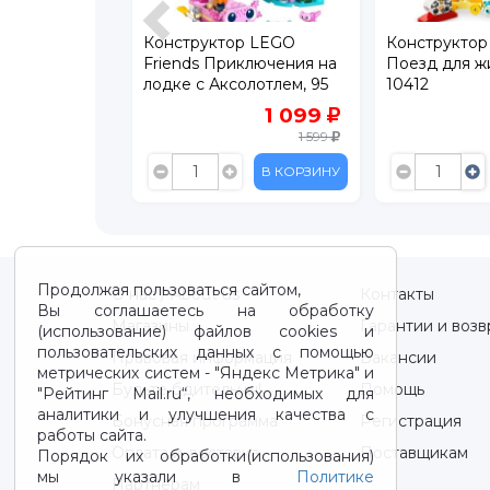
Конструктор LEGO
Конструктор LEGO Du
Friends Приключения на
Поезд для животных
лодке с Аксолотлем, 95
10412
дет., 42681
9
1 099
2 29
386
1 599
3 6
ИНУ
В КОРЗИНУ
В КОРЗ
Продолжая пользоваться сайтом,
О нас / About us
Контакты
Вы соглашаетесь на обработку
Магазины
Гарантии и возв
(использование) файлов cookies и
пользовательских данных с помощью
Правовая информация
Вакансии
метрических систем - "Яндекс Метрика" и
Будьте бдительны!
Помощь
"Рейтинг Mail.ru“, необходимых для
аналитики и улучшения качества с
Бонусная программа
Регистрация
работы сайта.
Оплата и доставка
Поставщикам
Порядок их обработки(использования)
мы указали в
Политике
Партнерам