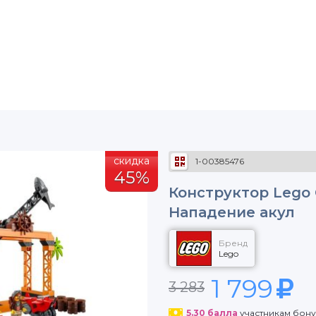
скидка
1-00385476
45%
Конструктор Lego 
Нападение акул
Бренд
Lego
1 799
3 283
5.30
балла
участникам бон