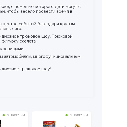
рке, с помощью которого дети могут с
и, чтобы весело провести время в
 в центре событий благодаря крутым
левых игр.
рандиозное трюковое шоу. Трюковой
 фигурку скелета.
окровищами.
тым автомобилям, многофункциональным
андиозное трюковое шоу!
в наличии
в наличии