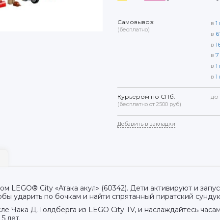
Самовывоз:
в
1
(бесплатно)
в
6
в
1
в
7
в
1
в
1
Курьером по СПб:
до
(бесплатно от 2500 руб)
Добавить в закладки
ом LEGO® City «Атака акул» (60342). Дети активируют и запу
обы ударить по бочкам и найти спрятанный пиратский сунду
ле Чака Д. Голдберга из LEGO City TV, и наслаждайтесь часа
 5 лет.