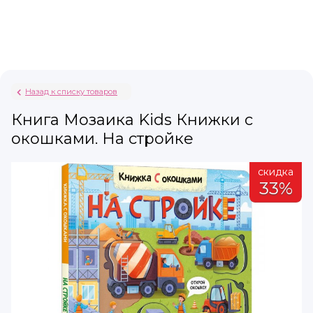
Назад к списку товаров
Книга Мозаика Kids Книжки с
окошками. На стройке
а
скидка
%
33%