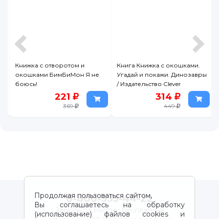
Книжка с отворотом и
Книга Книжка с окошками.
К
окошками БимБиМон Я не
Угадай и покажи. Динозавры
о
боюсь!
/ Издательство Clever
221
314
369
449
Продолжая пользоваться сайтом,
8-800-333-44-22
Вы соглашаетесь на обработку
Звонок по России бесплатный
(использование) файлов cookies и