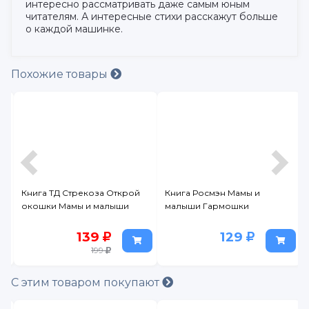
интересно рассматривать даже самым юным
читателям. А интересные стихи расскажут больше
о каждой машинке.
Похожие товары
екоза Открой
Книга Росмэн Мамы и
Книжка с двойным
 и малыши
малыши Гармошки
окошками БимБи
первые открытия
139
129
125
199
24
С этим товаром покупают