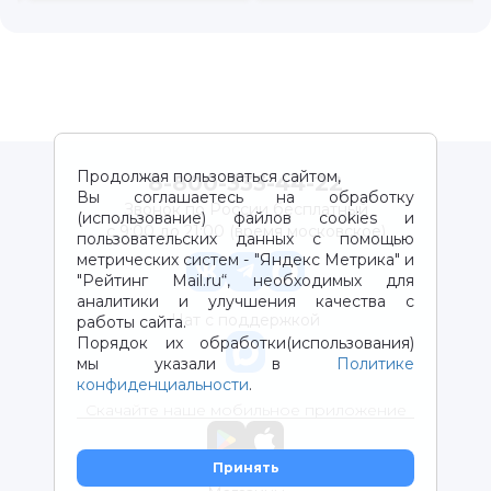
Продолжая пользоваться сайтом,
8-800-333-44-22
Вы соглашаетесь на обработку
Звонок по России бесплатный
(использование) файлов cookies и
с 9:00 до 21:00 (время московское)
пользовательских данных с помощью
метрических систем - "Яндекс Метрика" и
"Рейтинг Mail.ru“, необходимых для
аналитики и улучшения качества с
Чат с поддержкой
работы сайта.
Порядок их обработки(использования)
мы указали в
Политике
конфиденциальности
.
Скачайте наше мобильное приложение
Принять