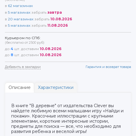
в
62
магазинах
в
5
магазинах
забрать
завтра
в
20
магазинах
забрать
10.08.2026
в
5
магазинах
забрать
11.08.2026
Курьером по СПб:
(бесплатно от 2500 руб)
до
4
шт. доставим
10.08.2026
до
8
шт. доставим
10.08.2026
Добавить в закладки
Гарантия и возврат товара
Описание
Характеристики
В книге "В деревне" от издательства Clever вы
найдете любимую всеми малышами игру «Найди и
покажи». Красочные иллюстрации с крупными
элементами, короткие интересные истории,
предметы для поиска — все, что необходимо для
развития ребенка и веселой игры!