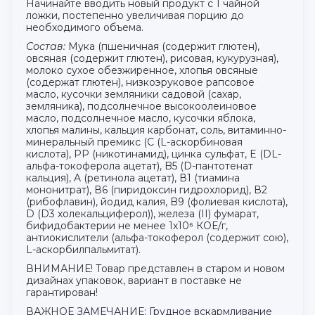
Начинайте вводить новый продукт с 1 чайной
ложки, постепенно увеличивая порцию до
необходимого объема.
Состав:
Мука (пшеничная (содержит глютен),
овсяная (содержит глютен), рисовая, кукурузная),
молоко сухое обезжиренное, хлопья овсяные
(содержат глютен), низкоэруковое рапсовое
масло, кусочки земляники садовой (сахар,
земляника), подсолнечное высокоолеиновое
масло, подсолнечное масло, кусочки яблока,
хлопья малины, кальция карбонат, соль, витаминно-
минеральный премикс (С (L-аскорбиновая
кислота), РР (никотинамид), цинка сульфат, E (DL-
альфа-токоферола ацетат), B5 (D-пантотенат
кальция), A (ретинола ацетат), В1 (тиамина
мононитрат), В6 (пиридоксин гидрохлорид), В2
(рибофлавин), йодид калия, B9 (фолиевая кислота),
D (D3 холекальциферол)), железа (II) фумарат,
бифидобактерии не менее 1х10⁶ КОЕ/г,
антиокислители (альфа-токоферол (содержит сою),
L-аскорбилпальмитат).
ВНИМАНИЕ! Товар представлен в старом и новом
дизайнах упаковок, вариант в поставке не
гарантирован!
ВАЖНОЕ ЗАМЕЧАНИЕ: Грудное вскармливание