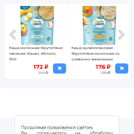
Каша молочная ФрутоНяня
Каша мультизлаковая
овсяная, банан, яблоко,
ФрутоНяня молочная со
190г
сливочно-ванильным
печеньем и кусочками, 190г
172
176
229
235
Продолжая пользоваться сайтом,
8-800-333-44-22
Вы соглашаетесь на обработку