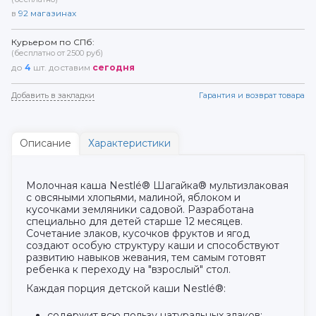
в
92
магазинах
Курьером по СПб:
(бесплатно от 2500 руб)
до
4
шт. доставим
сегодня
Добавить в закладки
Гарантия и возврат товара
Описание
Характеристики
Молочная каша Nestlé® Шагайка® мультизлаковая
с овсяными хлопьями, малиной, яблоком и
кусочками земляники садовой. Разработана
специально для детей старше 12 месяцев.
Сочетание злаков, кусочков фруктов и ягод
создают особую структуру каши и способствуют
развитию навыков жевания, тем самым готовят
ребенка к переходу на "взрослый" стол.
Каждая порция детской каши Nestlé®:
содержит всю пользу натуральных злаков;