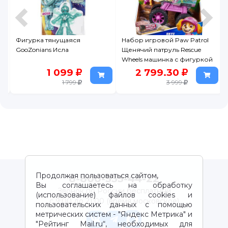
Фигурка тянущаяся
Набор игровой Paw Patrol
GooZonians Исла
Щенячий патруль Rescue
Wheels машинка с фигуркой
Скай
1 099
2 799.30
1 799
3 999
Продолжая пользоваться сайтом,
8-800-333-44-22
Вы соглашаетесь на обработку
Звонок по России бесплатный
(использование) файлов cookies и
с 9:00 до 21:00 (время московское)
пользовательских данных с помощью
метрических систем - "Яндекс Метрика" и
"Рейтинг Mail.ru“, необходимых для