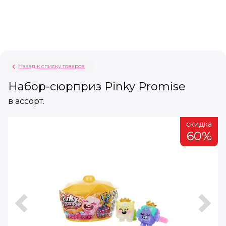
Назад к списку товаров
Набор-сюрприз Pinky Promise
в ассорт.
а
скидка
%
60%