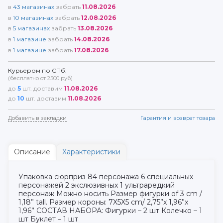
в
43
магазинах
забрать
11.08.2026
в
10
магазинах
забрать
12.08.2026
в
5
магазинах
забрать
13.08.2026
в
1
магазине
забрать
14.08.2026
в
1
магазине
забрать
17.08.2026
Курьером по СПб:
(бесплатно от 2500 руб)
до
5
шт. доставим
11.08.2026
до
10
шт. доставим
11.08.2026
Добавить в закладки
Гарантия и возврат товара
Описание
Характеристики
Упаковка сюрприз 84 персонажа 6 специальных
персонажей 2 экслюзивных 1 ультраредкий
персонаж Можно носить Размер фигурки of 3 cm /
1,18” tall​. Размер короны: 7X5X5 cm/ 2,75”x 1,96”x
1,96” СОСТАВ НАБОРА: Фигурки – 2 шт Колечко – 1
шт Буклет – 1 шт