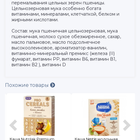
перемалывания цельных зерен пшеницы.
Цельнозерновая мука особенно богата
витаминами, минералами, клетчаткой, белком и
жирными кислотами.
Состав: мука пшеничная цельнозерновая, мука
пшеничная, молоко сухое обезжиренное, сахар,
масло пальмовое, масло подсолнечное
высокоолеиновое, ароматизатор-ванилин,
витаминно-минеральный премикс (железа (II)
фумарат, витамин РР, витамин В6, витамин В1,
витамин В2 ), витамин D
Похожие товары
Каша Nutrilak Premium
Каша Nestle молочная