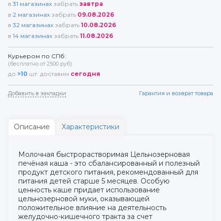
в
31
магазинах
забрать
завтра
в
2
магазинах
забрать
09.08.2026
в
32
магазинах
забрать
10.08.2026
в
14
магазинах
забрать
11.08.2026
Курьером по СПб:
(бесплатно от 2500 руб)
до
>10
шт. доставим
сегодня
Добавить в закладки
Гарантия и возврат товара
Описание
Характеристики
Молочная быстрорастворимая Цельнозерновая
печёная каша - это сбалансированный и полезный
продукт детского питания, рекомендованный для
питания детей старше 5 месяцев. Особую
ценность каше придает использование
цельнозерновой муки, оказывающей
положительное влияние на деятельность
желудочно-кишечного тракта за счет