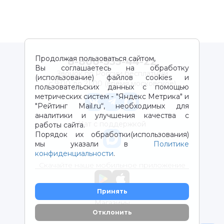
Продолжая пользоваться сайтом,
8-800-333-44-22
Вы соглашаетесь на обработку
Звонок по России бесплатный
(использование) файлов cookies и
с 9:00 до 21:00 (время московское)
пользовательских данных с помощью
метрических систем - "Яндекс Метрика" и
"Рейтинг Mail.ru“, необходимых для
аналитики и улучшения качества с
Чат с поддержкой
работы сайта.
Порядок их обработки(использования)
мы указали в
Политике
конфиденциальности
.
Скачайте наше мобильное приложение
Принять
Магазины
Отклонить