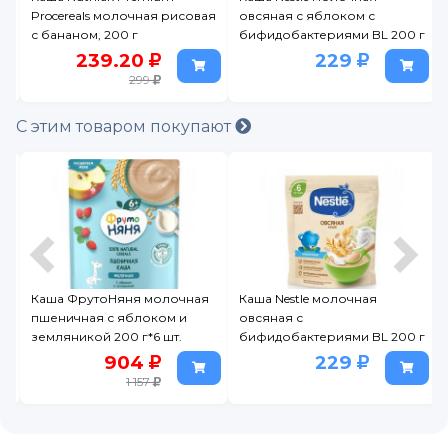
 и
Procereals молочная рисовая
овсяная с яблоком с
с бананом, 200 г
бифидобактериями BL 200 г
239.20
229
299
С этим товаром покупают
я
Каша ФрутоНяня молочная
Каша Nestle молочная
пшеничная с яблоком и
овсяная с
земляникой 200 г*6 шт.
бифидобактериями BL 200 г
904
229
1 157