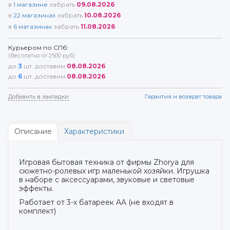
в
1
магазине
забрать
09.08.2026
в
22
магазинах
забрать
10.08.2026
в
6
магазинах
забрать
11.08.2026
Курьером по СПб:
(бесплатно от 2500 руб)
до
3
шт. доставим
08.08.2026
до
6
шт. доставим
08.08.2026
Добавить в закладки
Гарантия и возврат товара
Описание
Характеристики
Игровая бытовая техника от фирмы Zhorya для
сюжетно-ролевых игр маленькой хозяйки. Игрушка
в наборе с аксессуарами, звуковые и световые
эффекты.
Работает от 3-х батареек AA (не входят в
комплект)