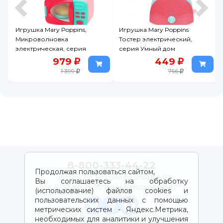
им
Игрушка Mary Poppins,
Игрушка Mary Poppins
Микроволновка
Тостер электрический,
электрическая, серия
серия Умный дом
Умный дом
979
449
1 399
756
8-800-333-44-22
Продолжая пользоваться сайтом,
Звонок по России бесплатный
Вы соглашаетесь на обработку
с 9:00 до 21:00 (время московское)
(использование) файлов cookies и
пользовательских данных с помощью
метрических систем - Яндекс.Метрика,
необходимых для аналитики и улучшения