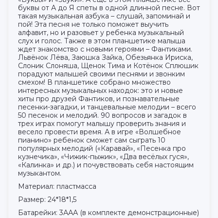
буквы от А до Я спеты в одной длинной песне. Вот
такая музыкальная азбука – слушай, запоминай и
пой! Эта песня не только поможет выучить
алфавит, но и разовьет у ребенка музыкальный
слух и голос. Также в этом планшетике малыша
ждет знакомство с новыми героями – Фантиками.
Львёнок Лёва, Заюшка Зайка, Обезьянка Ириска,
Слоник Слоняша, Щенок Тима и Котёнок Сплюшик
порадуют малышей своими песнями и звонким
смехом! В планшетике собрано множество
интересных музыкальных находок: это и новые
хиты про друзей Фантиков, и познавательные
песенки-загадки, и танцевальные мелодии – всего
50 песенок и мелодий. 90 вопросов и загадок в
трех играх помогут малышу проверить знания и
весело провести время. А в игре «Волшебное
пианино» ребенок сможет сам сыграть 10
популярных мелодий («Каравай», «Песенка про
кузнечика», «Чижик-пыжик», «Два весёлых гуся»,
«Калинка» и др.) и почувствовать себя настоящим
музыкантом.
Материал: пластмасса
Размер: 24*18*1,5
Батарейки: 3ААА (в комплекте демонстрационные)