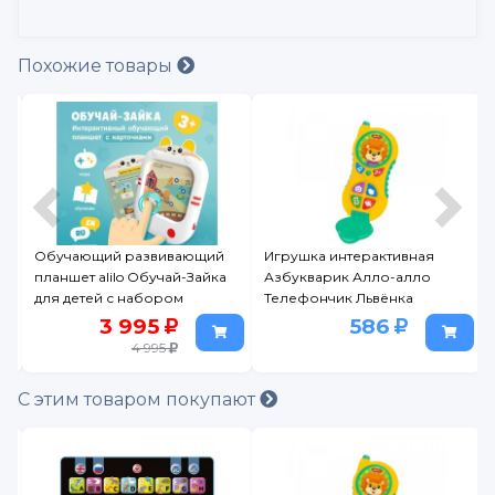
Похожие товары
й
Обучающий развивающий
Игрушка интерактивная
планшет alilo Обучай-Зайка
Азбукварик Алло-алло
для детей с набором
Телефончик Львёнка
карточек
3 995
586
4 995
С этим товаром покупают