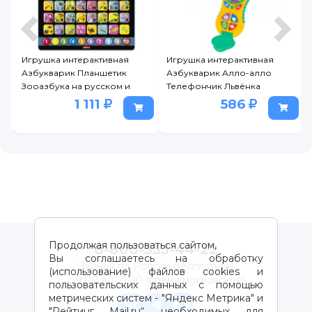
г
Игрушка интерактивная
Игрушка интерактивная
Азбукварик Планшетик
Азбукварик Алло-алло
Зооазбука на русском и
Телефончик Львёнка
английском
1 111
586
Продолжая пользоваться сайтом,
8-800-333-44-22
Вы соглашаетесь на обработку
Звонок по России бесплатный
(использование) файлов cookies и
с 9:00 до 21:00 (время московское)
пользовательских данных с помощью
метрических систем - "Яндекс Метрика" и
"Рейтинг Mail.ru“, необходимых для