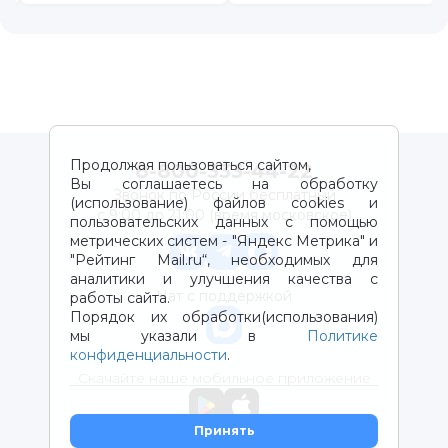
Продолжая пользоваться сайтом,
8-800-333-44-22
Вы соглашаетесь на обработку
Звонок по России бесплатный
(использование) файлов cookies и
с 9:00 до 21:00 (время московское)
пользовательских данных с помощью
метрических систем - "Яндекс Метрика" и
"Рейтинг Mail.ru“, необходимых для
аналитики и улучшения качества с
Чат с поддержкой
работы сайта.
Порядок их обработки(использования)
мы указали в
Политике
конфиденциальности
.
Скачайте наше мобильное приложение
Принять