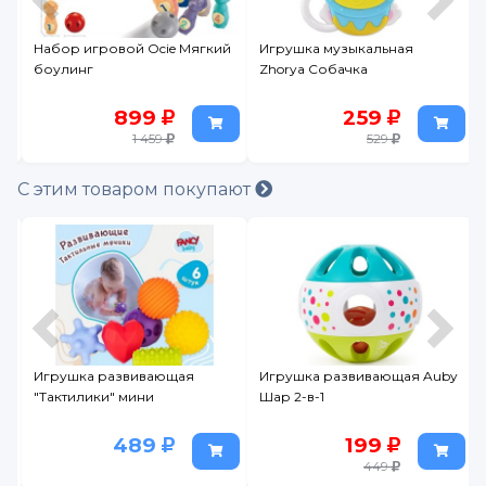
Набор игровой Ocie Мягкий
Игрушка музыкальная
боулинг
Zhorya Собачка
899
259
1 459
529
С этим товаром покупают
cy
Игрушка развивающая
Игрушка развивающая Auby
"Тактилики" мини
Шар 2-в-1
489
199
449