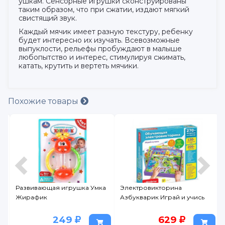
ушкам. Сенсорные игрушки сконструированы
таким образом, что при сжатии, издают мягкий
свистящий звук.
Каждый мячик имеет разную текстуру, ребенку
будет интересно их изучать. Всевозможные
выпуклости, рельефы пробуждают в малыше
любопытство и интерес, стимулируя сжимать,
катать, крутить и вертеть мячики.
Похожие товары
щая игрушка Умка
Электровикторина
Кубики музык
к
Азбукварик Играй и учись
Азбукварик П
с Ёжиком (ком
кубики (5 шт.))
249
629
9