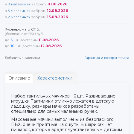
в
8
магазинах
забрать
11.08.2026
в
3
магазинах
забрать
12.08.2026
в
2
магазинах
забрать
13.08.2026
Курьером по СПб:
(бесплатно от 2500 руб)
до
5
шт. доставим
11.08.2026
до
10
шт. доставим
12.08.2026
Добавить в закладки
Гарантия и возврат товара
Описание
Характеристики
Набор тактильных мячиков - 6 шт. Развивающие
игрушки Тактилики отлично ложатся в детскую
ладошку, размеры мячиков разработаны
специально для самых маленьких ручек.
Массажные мячики выполнены из безопасного
ПВХ, очень приятные на ощупь. В шариках нет
пищалок, которые вредят чувствительным детским