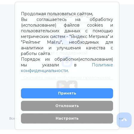
Продолжая пользоваться сайтом,
8-800-333-44-22
Вы соглашаетесь на обработку
Звонок по России бесплатный
(использование) файлов cookies и
с 9:00 до 21:00 (время московское)
пользовательских данных с помощью
метрических систем - "Яндекс Метрика" и
"Рейтинг Mail.ru“, необходимых для
аналитики и улучшения качества с
Чат с поддержкой
работы сайта.
Порядок их обработки(использования)
мы указали в
Политике
конфиденциальности
.
Скачайте наше мобильное приложение
Принять
Магазины
Отклонить
2012-2026 © ООО "ВОТОНЯ". Детские товары с доставкой
Настроить
Все права защищены. Любое использование материалов возможно
только с письменного разрешения владельцев сайта.
Политика конфиденциальности