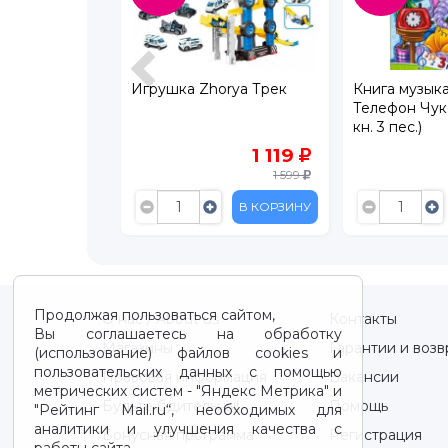
ндейка 80 г
Игрушка Zhorya Трек
Книга музык
Телефон Чуко
кн. 3 пес.)
235
1 119
337
1 599
В КОРЗИНУ
В КОРЗИНУ
Продолжая пользоваться сайтом,
О нас / About us
Контакты
Вы соглашаетесь на обработку
Магазины
Гарантии и возв
(использование) файлов cookies и
пользовательских данных с помощью
Правовая информация
Вакансии
метрических систем - "Яндекс Метрика" и
Будьте бдительны!
Помощь
"Рейтинг Mail.ru“, необходимых для
аналитики и улучшения качества с
Бонусная программа
Регистрация