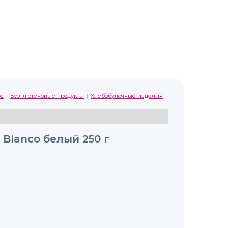
е
Безглютеновые продукты
Хлебобулочные изделия
n Blanco белый 250 г