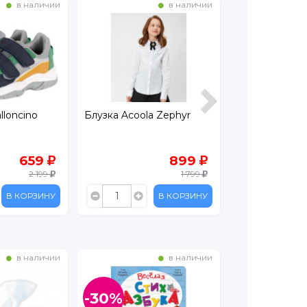
в наличии
в наличии
lloncino
Блузка Acoola Zephyr
Сандалии Ken
659
899
2 199
1 799
В КОРЗИНУ
В КОРЗИНУ
в наличии
в наличии
-30%
-50%