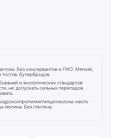
актозы. Без консервантов и ГМО. Мягкий,
я тостов, бутербродов.
бований и экологических стандартов
сте, не допускать сильных перепадов
ивать.
ь гидроксипропилметилцеллюлоза; масло
ы люпина. Без глютена.