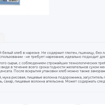
й белый хлеб в нарезке. Не содержит глютен, пшеницу, без л
спользовании - не требует нарезания, идеально подходит дл
того сырья, с соблюдением строжайших технологических тре
 виде в течение всего срока годности желательнов сухом ме
енсата. После вскрытия упаковки хлеб можно также замораж
ый, мука рисовая, пищевые волокна подорожника, загустител
ь, сахар, пищевые волокна апельсина. Может содержать след