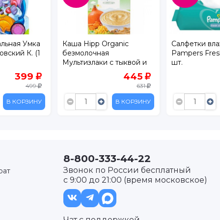
альная Умка
Каша Hipp Organic
Салфетки вл
вский К. (1
безмолочная
Pampers Fresh
Мультизлаки с тыквой и
шт.
морковью 200 г
399
445
499
631
В КОРЗИНУ
В КОРЗИНУ
8-800-333-44-22
Звонок по России бесплатный
рат
с 9:00 до 21:00 (время московское)
Чат с поддержкой