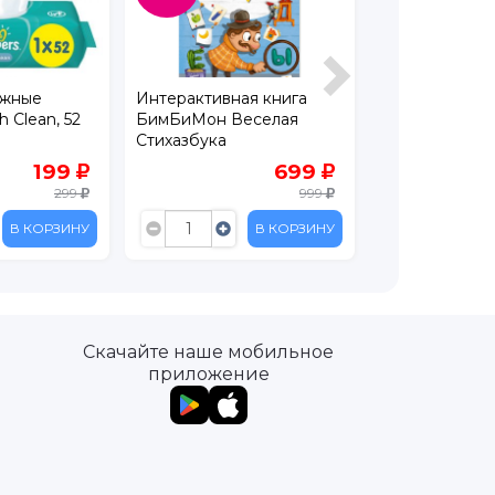
ажные
Интерактивная книга
Книга БимБи
 Clean, 52
БимБиМон Веселая
первые сказк
Стихазбука
медведь
199
699
299
999
В КОРЗИНУ
В КОРЗИНУ
Скачайте наше мобильное
приложение