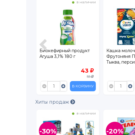
в наличии
в наличии
loncino
Биокефирный продукт
Кашка молоч
Агуша 3,1% 180 г
Фрутоняня 
Тыква, перси
329
43
2 599
55
В КОРЗИНУ
В КОРЗИНУ
Хиты продаж
в наличии
в наличии
-30%
-20%