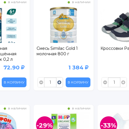
в наличии
в наличии
ная
Смесь Similac Gold 1
Кроссовки Pa
Пшённая
молочная 800 г
к 0,2 л
72.90
1 384
В КОРЗИНУ
В КОРЗИНУ
в наличии
в наличии
-29%
-33%