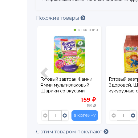
Похожие товары
в наличии
в наличии
трак Фанни
Готовый завтрак Фанни
Готовый завт
излаковый
Ямми мультизлаковый
Здоровей, 
 шарики с
Шарики со вкусами
кукурузные с
 200 г
яблока, клубники, банана
159
159
200 г
199
199
В КОРЗИНУ
В КОРЗИНУ
С этим товаром покупают