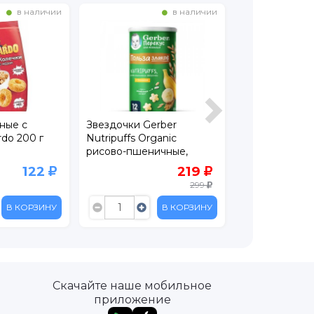
в наличии
в наличии
ные с
Звездочки Gerber
Готовый завтр
do 200 г
Nutripuffs Organic
Любятово Хло
рисово-пшеничные,
кукурузные 30
банан, 35г
122
219
299
В КОРЗИНУ
В КОРЗИНУ
Скачайте наше мобильное
приложение