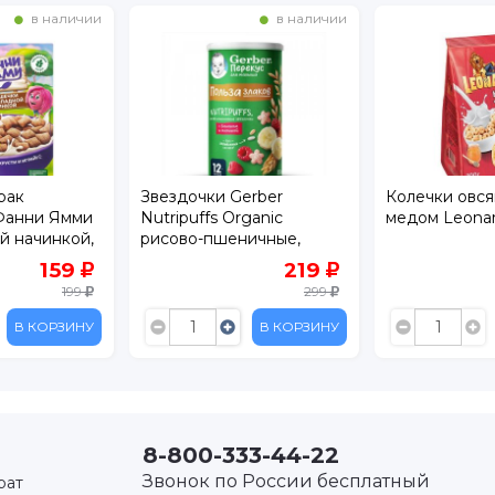
в наличии
в наличии
рак
Звездочки Gerber
Колечки овся
Фанни Ямми
Nutripuffs Organic
медом Leonar
й начинкой,
рисово-пшеничные,
банан и малина, 35г
159
219
199
299
В КОРЗИНУ
В КОРЗИНУ
8-800-333-44-22
Звонок по России бесплатный
рат