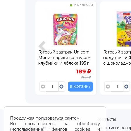
в наличии
в наличии
трак Фанни
Готовый завтрак Unicorn
Готовый завт
излаковый
Мини-шарики со вкусом
подушечки 
вкусами
клубники и яблока 195 г
с шоколадно
бники, банана
220 г
159
189
199
209
В КОРЗИНУ
В КОРЗИНУ
Продолжая пользоваться сайтом,
О нас / About us
Контакты
Вы соглашаетесь на обработку
Магазины
Гарантии и возв
(использование) файлов cookies и