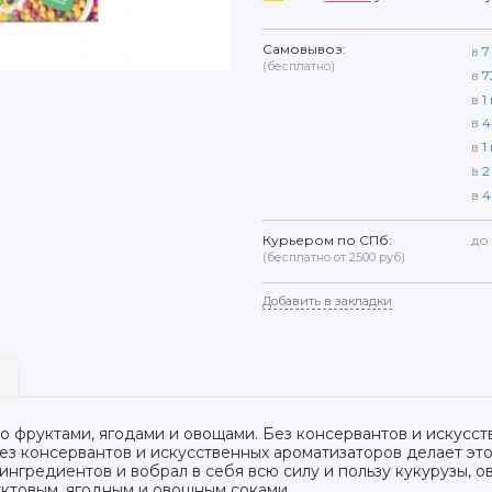
Самовывоз:
в
7
(бесплатно)
в
7
в
1
в
4
в
1
в
2
в
4
Курьером по СПб:
до
(бесплатно от 2500 руб)
Добавить в закладки
 фруктами, ягодами и овощами. Без консервантов и искусс
ез консервантов и искусственных ароматизаторов делает это
ингредиентов и вобрал в себя всю силу и пользу кукурузы, 
ктовым, ягодным и овощным соками.