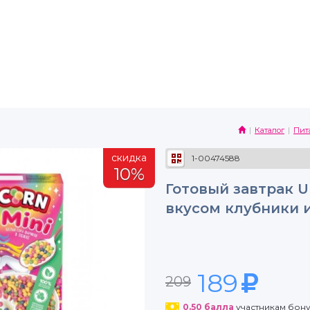
Каталог
Пит
скидка
1-00474588
10%
Готовый завтрак U
вкусом клубники и
189
209
0.50
балла
участникам бон