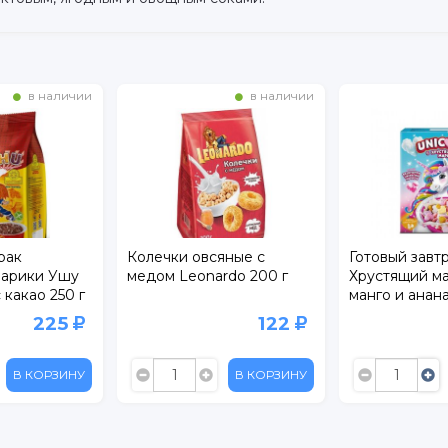
в наличии
в наличии
рак
Колечки овсяные с
Готовый завтр
Шарики Ушу
медом Leonardo 200 г
Хрустящий м
 какао 250 г
манго и анана
225
122
В КОРЗИНУ
В КОРЗИНУ