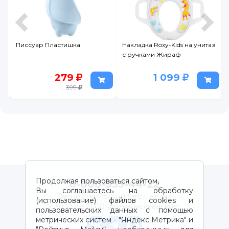
Накладка Roxy-Kids на унитаз
Горшок детский с высокой
с ручками Жираф
спинкой Вотоня
1 099
689
859
Продолжая пользоваться сайтом,
8-800-333-44-22
Вы соглашаетесь на обработку
Звонок по России бесплатный
(использование) файлов cookies и
с 9:00 до 21:00 (время московское)
пользовательских данных с помощью
метрических систем - "Яндекс Метрика" и