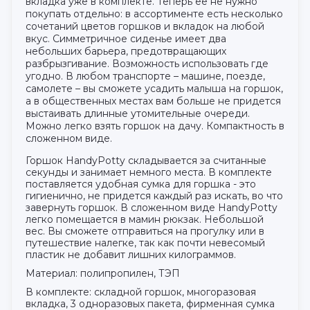
вкладка уже в комплекте. Теперь её не нужно
покупать отдельно: в ассортименте есть несколько
сочетаний цветов горшков и вкладок на любой
вкус. Симметричное сиденье имеет два
небольших барьера, предотвращающих
разбрызгивание. Возможность использовать где
угодно. В любом транспорте – машине, поезде,
самолете – вы сможете усадить малыша на горшок,
а в общественных местах вам больше не придется
выстаивать длинные утомительные очереди.
Можно легко взять горшок на дачу. Компактность в
сложенном виде.
Горшок HandyPotty складывается за считанные
секунды и занимает немного места. В комплекте
поставляется удобная сумка для горшка - это
гигиенично, не придется каждый раз искать, во что
завернуть горшок. В сложенном виде HandyPotty
легко помещается в мамин рюкзак. Небольшой
вес. Вы сможете отправиться на прогулку или в
путешествие налегке, так как почти невесомый
пластик не добавит лишних килограммов.
Материал: полипропилен, ТЭП
В комплекте: складной горшок, многоразовая
вкладка, 3 одноразовых пакета, фирменная сумка