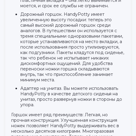
пластичная вкладка – она легко вынимается и
моется, и срок ее службы не ограничен.
Дорожный горшок. HandyPotty имеет
увеличенную высоту посадки: теперь это
самый высокий дорожный горшок среди
аналогов. В путешествии он используется с
тремя специальными одноразовыми пакетами,
которые устанавливаются на место вкладки, а
после использования просто утилизируются,
как подгузники. Пакеты кладутся под сиденье,
так что ребенок не испытывает никаких
дискомфортных ощущений. Для удобства
переноски ножки горшка складываются
внутрь, так что приспособление занимает
минимум места.
Адаптер на унитаз. Вы можете использовать
HandyPotty в качестве детского сиденья на
унитаз, просто развернув ножки в стороны до
упора.
Горшок имеет ряд преимуществ: Легкая, но
прочная конструкция. Улучшенная конструкция
ножек позволяет HandyPotty выдерживать вес в
несколько десятков килограмм. Многоразовая