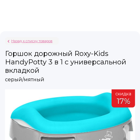
Назад к списку товаров
Горшок дорожный Roxy-Kids
HandyPotty 3 в 1 с универсальной
вкладкой
серый/мятный
а
скидка
%
17%