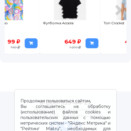
Футболка Acoola
Топ Crockid
649
449
1 299
899
Продолжая пользоваться сайтом,
8-800-333-44-22
Вы соглашаетесь на обработку
Звонок по России бесплатный
(использование) файлов cookies и
с 9:00 до 21:00 (время московское)
пользовательских данных с помощью
метрических систем - "Яндекс Метрика" и
"Рейтинг Mail.ru“, необходимых для