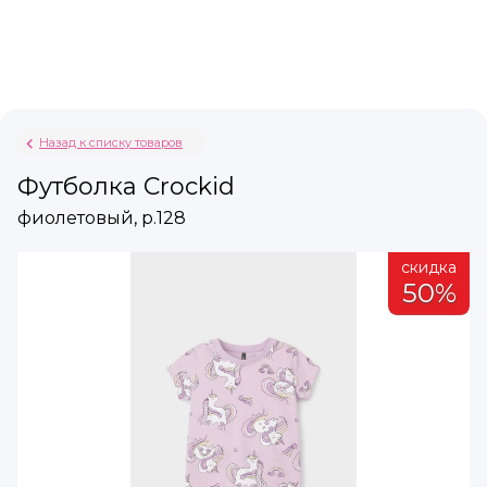
Назад к списку товаров
Футболка Crockid
фиолетовый, р.128
а
скидка
%
50%