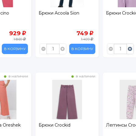
la Sion
Брюки Crockid
Лосины Croc
749
1 259
1 499
1 799
В КОРЗИНУ
В КОРЗИНУ
в наличии
в наличии
 Crockid
Леггинсы Crockid
Брюки