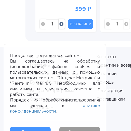
599
399
1 799
В КОРЗИНУ
В КОРЗИНУ
Продолжая пользоваться сайтом,
О нас / About us
Контакты
Вы соглашаетесь на обработку
Магазины
Гарантии и возв
(использование) файлов cookies и
пользовательских данных с помощью
Правовая информация
Вакансии
метрических систем - "Яндекс Метрика" и
Будьте бдительны!
Помощь
"Рейтинг Mail.ru“, необходимых для
аналитики и улучшения качества с
Бонусная программа
Регистрация
работы сайта.
Оплата и доставка
Поставщикам
Порядок их обработки(использования)
мы указали в
Политике
Партнерам
конфиденциальности
.