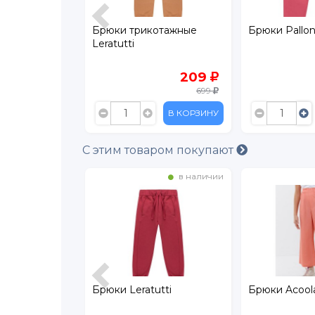
котажные
Брюки Palloncino
Брюки Acoo
209
929
699
1 869
В КОРЗИНУ
В КОРЗИНУ
С этим товаром покупают
в наличии
в наличии
 Leratutti
Брюки Acoola Oreshek
Брюки