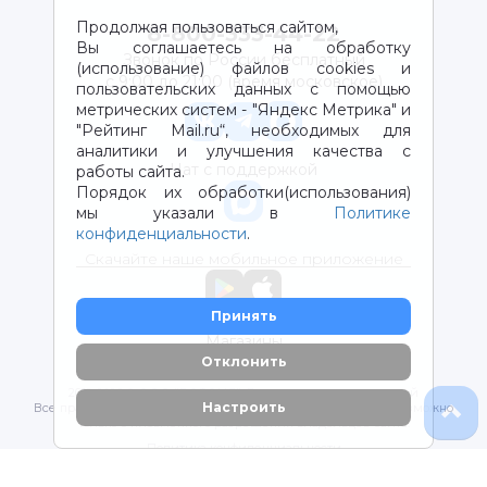
Продолжая пользоваться сайтом,
8-800-333-44-22
Вы соглашаетесь на обработку
Звонок по России бесплатный
(использование) файлов cookies и
с 9:00 до 21:00 (время московское)
пользовательских данных с помощью
метрических систем - "Яндекс Метрика" и
"Рейтинг Mail.ru“, необходимых для
аналитики и улучшения качества с
Чат с поддержкой
работы сайта.
Порядок их обработки(использования)
мы указали в
Политике
конфиденциальности
.
Скачайте наше мобильное приложение
Принять
Магазины
Отклонить
2012-2026 © ООО "ВОТОНЯ". Детские товары с доставкой
Настроить
Все права защищены. Любое использование материалов возможно
только с письменного разрешения владельцев сайта.
Политика конфиденциальности