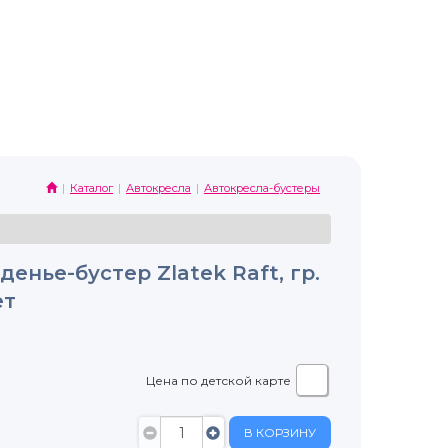
Каталог
Автокресла
Автокресла-бустеры
енье-бустер Zlatek Raft, гр.
ет
Цена по детской карте
В КОРЗИНУ