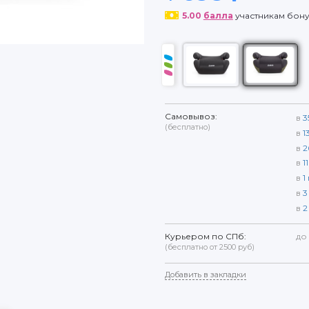
5.00
балла
участникам бон
Самовывоз:
в
3
(бесплатно)
в
1
в
2
в
11
в
1
в
3
в
2
Курьером по СПб:
до
(бесплатно от 2500 руб)
Добавить в закладки