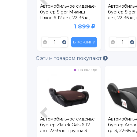
мобильное сиденье-
Автомобильное сиденье-
Автом
ер Siger Мякиш
бустер Siger Мякиш 6-12
бустер
6-12 лет, 22-36 кг,
лет, 22-36 кг, группа 3
лет, 2
а 3
1 899
1 499
В КОРЗИНУ
В КОРЗИНУ
С этим товаром покупают
кладе
на складе
на ск
нье-
Автомобильное сиденье-
Автомобильное сиден
ione
бустер Zlatek Gals 6-12
бустер Amarobaby Enj
-12
лет, 22-36 кг, группа 3
гр. 3, 22-36 кг, 6-12 лет