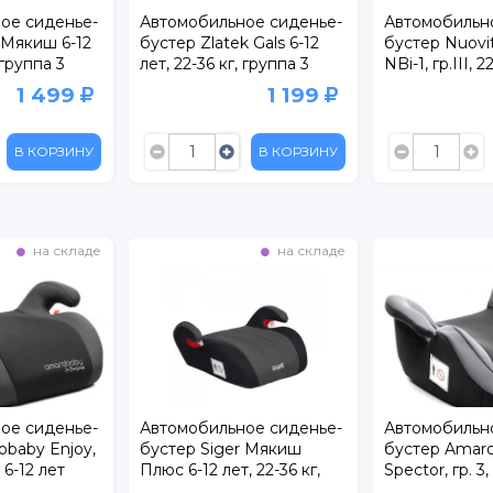
обильное сиденье-
Автомобильное сиденье-
Автом
 Zlatek Gals 6-12
бустер Nuovita Maczione
бустер
2-36 кг, группа 3
NBi-1, гр.III, 22-36 кг, 6-12
Isofix 
лет
группа
1 199
6 399
В КОРЗИНУ
В КОРЗИНУ
ладе
на складе
на ск
ье-
Автомобильное сиденье-
Автомобильное сиден
oy,
бустер Siger Мякиш
бустер Amarobaby
Плюс 6-12 лет, 22-36 кг,
Spector, гр. 3, 22-36 кг, 
группа 3
лет