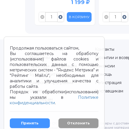
9
1 199
1 66
ИНУ
В КОРЗИНУ
В КОРЗ
Продолжая пользоваться сайтом,
О нас / About us
Контакты
Вы соглашаетесь на обработку
Магазины
Гарантии и возв
(использование) файлов cookies и
пользовательских данных с помощью
Правовая информация
Вакансии
метрических систем - "Яндекс Метрика" и
Будьте бдительны!
Помощь
"Рейтинг Mail.ru“, необходимых для
аналитики и улучшения качества с
Бонусная программа
Регистрация
работы сайта.
Оплата и доставка
Поставщикам
Порядок их обработки(использования)
мы указали в
Политике
Партнерам
конфиденциальности
.
2012-2026 © ООО "ВОТОНЯ". Детские товары с достав
Принять
Отклонить
Все права защищены. Любое использование материа