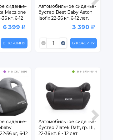
обильное сиденье-
Автомобильное сиденье-
Автомо
 Best Baby Aston
бустер Amarobaby Enjoy,
бустер
22-36 кг, 6-12 лет,
гр. 3, 22-36 кг, 6-12 лет
Spector,
 3
лет
3 390
1 666
В КОРЗИНУ
В КОРЗИНУ
ладе
в наличии
на скл
ье-
Автомобильное сиденье-
Автомобильное сидень
бустер Zlatek Raft, гр. III,
бустер Siger Мякиш 6-
6-12
22-36 кг, 6 - 12 лет
лет, 22-36 кг, группа 3