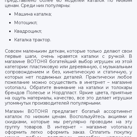
представлено более 60 моделей каталок по низким
ценам. Среди них популярны:
Машина каталка;
Мотоцикл;
Квадроцикл;
Каталка трактор.
Совсем маленьким деткам, которые только делают свои
первые шаги, очень нравятся каталки с ручкой. В
магазине ВОТОНЯ богатейший выбор игрушек из этой
категории: пластиковую или деревянную, с музыкальным
сопровождением и без, кинетическую и статичную, у
которых нет подвижных деталей. Практически любое
пожелание можно осуществить в инетрнет – магазине
votonia.ru. Обратите внимание на каталки и толокары
брендов Полесье и Нордпласт. Яркие цвета, приятные
на ощупь материалы, качество, все это делает игрушки
упомянутых производителей популярными.
Магазин ВОТОНЯ предлагает богатый ассортимент
каталок по низким ценам. Воспользуйтесь акциями и
скидками, которые мы регулярно проводим на эту
группу товаров. В интернет – магазине votonia.ru
оформить легко оформить заказ. Оплатить покупку