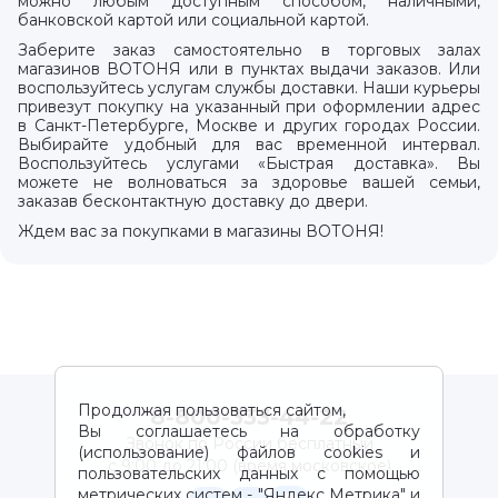
можно любым доступным способом, наличными,
банковской картой или социальной картой.
Заберите заказ самостоятельно в торговых залах
магазинов ВОТОНЯ или в пунктах выдачи заказов. Или
воспользуйтесь услугам службы доставки. Наши курьеры
привезут покупку на указанный при оформлении адрес
в Санкт-Петербурге, Москве и других городах России.
Выбирайте удобный для вас временной интервал.
Воспользуйтесь услугами «Быстрая доставка». Вы
можете не волноваться за здоровье вашей семьи,
заказав бесконтактную доставку до двери.
Ждем вас за покупками в магазины ВОТОНЯ!
Продолжая пользоваться сайтом,
8-800-333-44-22
Вы соглашаетесь на обработку
Звонок по России бесплатный
(использование) файлов cookies и
с 9:00 до 21:00 (время московское)
пользовательских данных с помощью
метрических систем - "Яндекс Метрика" и