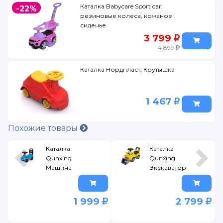
Каталка Babycare Sport car,
-22%
резиновые колеса, кожаное
сиденье
3 799
4 899
Каталка Нордпласт, Крутышка
1 467
Похожие товары
Каталка
Каталка
Qunxing
Qunxing
Машина
Экскаватор
(Каталка
(Машина-
Машинка
каталка
Qunxing
Qunxing
1 999
2 799
голубая)
Экскаватор)
голубой