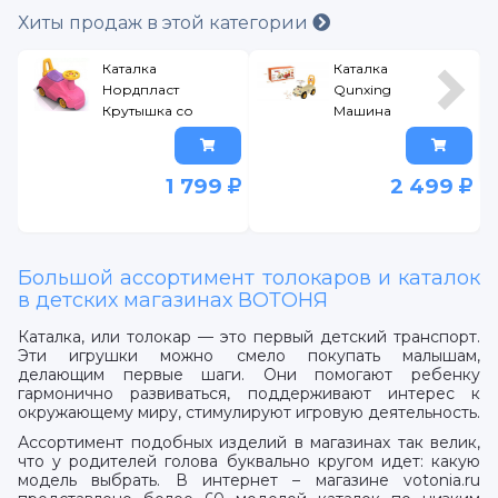
Хиты продаж в этой категории
Каталка
Каталка
Нордпласт
Qunxing
Крутышка со
Машина
спинкой
(Каталка
розовый
Машинка
Qunxing
1 799
2 499
желтая)
желтый
Большой ассортимент толокаров и каталок
в детских магазинах ВОТОНЯ
Каталка, или толокар — это первый детский транспорт.
Эти игрушки можно смело покупать малышам,
делающим первые шаги. Они помогают ребенку
гармонично развиваться, поддерживают интерес к
окружающему миру, стимулируют игровую деятельность.
Ассортимент подобных изделий в магазинах так велик,
что у родителей голова буквально кругом идет: какую
модель выбрать. В интернет – магазине votonia.ru