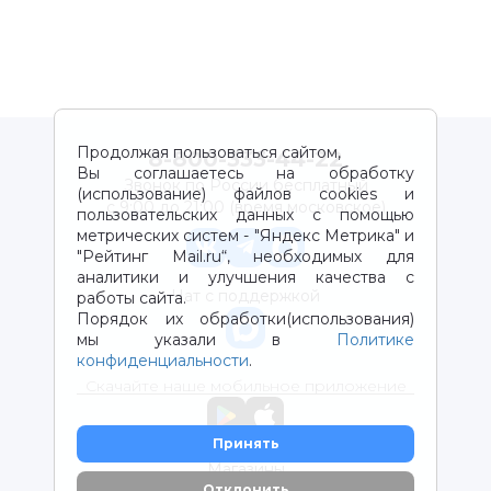
Продолжая пользоваться сайтом,
8-800-333-44-22
Вы соглашаетесь на обработку
Звонок по России бесплатный
(использование) файлов cookies и
с 9:00 до 21:00 (время московское)
пользовательских данных с помощью
метрических систем - "Яндекс Метрика" и
"Рейтинг Mail.ru“, необходимых для
аналитики и улучшения качества с
Чат с поддержкой
работы сайта.
Порядок их обработки(использования)
мы указали в
Политике
конфиденциальности
.
Скачайте наше мобильное приложение
Принять
Магазины
Отклонить