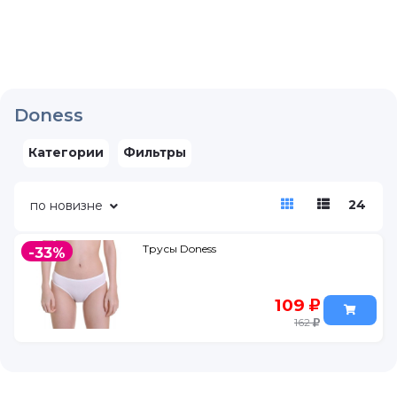
Doness
Категории
Фильтры
24
по новизне
Трусы Doness
-33%
109
162