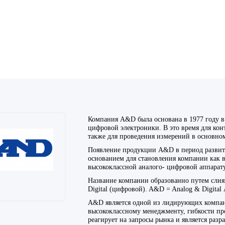
Компания A&D была основана в 1977 году в
цифровой электроники. В это время для ко
также для проведения измерений в основно
Появление продукции A&D в период развит
основанием для становления компании как 
высококлассной аналого- цифровой аппарат
. 1
Название компании образованно путем слиян
Digital (цифровой). A&D = Analog & Digita
A&D является одной из лидирующих компан
БУС
высококлассному менеджменту, гибкости пр
реагирует на запросы рынка и является раз