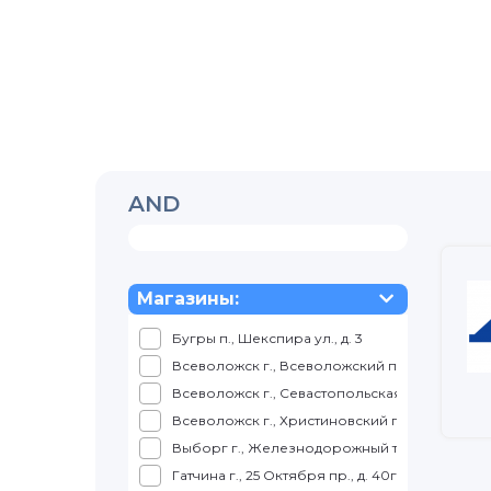
AND
Магазины:
Бугры п., Шекспира ул., д. 3
Всеволожск г., Всеволожский пр., д. 57
Всеволожск г., Севастопольская ул., д. 2, корп
Всеволожск г., Христиновский пр., д. 26
Выборг г., Железнодорожный т., д. 4, ТРК КУ
Гатчина г., 25 Октября пр., д. 40г, корп. 1