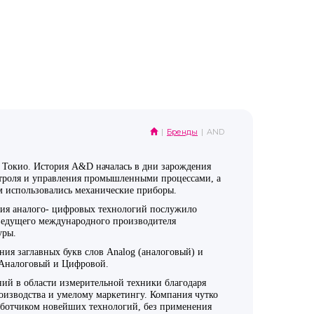
Бренды
AND
 Токио. История A&D началась в дни зарождения
нтроля и управления промышленными процессами, а
м использовались механические приборы.
ия аналого- цифровых технологий послужило
ведущего международного производителя
уры.
ия заглавных букв слов Analog (аналоговый) и
l Аналоговый и Цифровой.
ий в области измерительной техники благодаря
оизводства и умелому маркетингу. Компания чутко
работчиком новейших технологий, без применения