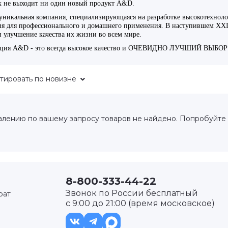
х не выходит ни один новый продукт A&D.
ртный
уникальная компания, специализирующаяся на разработке высокотехнол
ежный
ия для профессионального и домашнего применения. В наступившем XXI в
расный Кирпичник"
и улучшение качества их жизни во всем мире.
ция A&D - это всегда высокое качество и ОЧЕВИДНО ЛУЧШИЙ ВЫБОР д
тировать
по новизне
рг
алению по вашему запросу товаров не найдено. Попробуйте
8-800-333-44-22
Звонок по России бесплатный
рат
с 9:00 до 21:00 (время московское)