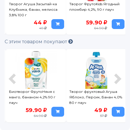
Творог Агуша Засыпай-ка
Творог ФрутоKids Ягодный
г
Клубника, банан, мелисса
пломбир 4,2%, 90 г пауч
3,8% 100 г
44
59.90
49
64.90
С этим товаром покупают
00
Биотворог ФрутоНяня с
Творог фруктовый Агуша
манго, бананом 4,2% 90 г
Яблоко, Персик, Банан 4,0%
пауч
80 г пауч
59.90
49
64.90
57