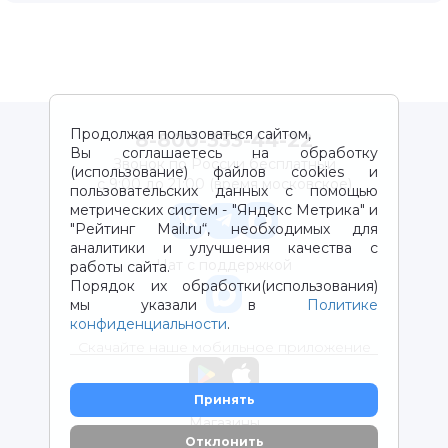
Продолжая пользоваться сайтом,
8-800-333-44-22
Вы соглашаетесь на обработку
Звонок по России бесплатный
(использование) файлов cookies и
с 9:00 до 21:00 (время московское)
пользовательских данных с помощью
метрических систем - "Яндекс Метрика" и
"Рейтинг Mail.ru“, необходимых для
аналитики и улучшения качества с
Чат с поддержкой
работы сайта.
Порядок их обработки(использования)
мы указали в
Политике
конфиденциальности
.
Скачайте наше мобильное приложение
Принять
Магазины
Отклонить