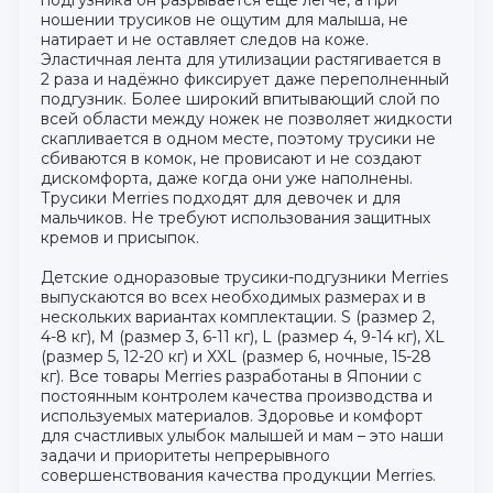
подгузника он разрывается ещё легче, а при
ношении трусиков не ощутим для малыша, не
натирает и не оставляет следов на коже.
Эластичная лента для утилизации растягивается в
2 раза и надёжно фиксирует даже переполненный
подгузник. Более широкий впитывающий слой по
всей области между ножек не позволяет жидкости
скапливается в одном месте, поэтому трусики не
сбиваются в комок, не провисают и не создают
дискомфорта, даже когда они уже наполнены.
Трусики Merries подходят для девочек и для
мальчиков. Не требуют использования защитных
кремов и присыпок.
Детские одноразовые трусики-подгузники Merries
выпускаются во всех необходимых размерах и в
нескольких вариантах комплектации. S (размер 2,
4-8 кг), M (размер 3, 6-11 кг), L (размер 4, 9-14 кг), XL
(размер 5, 12-20 кг) и XXL (размер 6, ночные, 15-28
кг). Все товары Merries разработаны в Японии с
постоянным контролем качества производства и
используемых материалов. Здоровье и комфорт
для счастливых улыбок малышей и мам – это наши
задачи и приоритеты непрерывного
совершенствования качества продукции Merries.