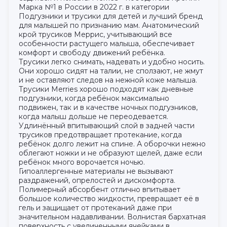
Марка №1 в России в 2022 г. в категории
Подгузники и трусики для детей и лучший бренд
для малышей по признанию мам. Анатомический
крой трусиков Меррис, учитывающий все
особенности растущего малыша, обеспечивает
комфорт и свободу движений ребёнка.
Трусики легко снимать, надевать и удобно носить.
Они хорошо сидят на талии, не сползают, не жмут
и не оставляют следов на нежной коже малыша.
Трусики Merries хорошо подходят как дневные
подгузники, когда ребёнок максимально
подвижен, так и в качестве ночных подгузников,
когда малыш дольше не переодевается.
Удлинённый впитывающий слой в задней части
трусиков предотвращает протекание, когда
ребёнок долго лежит на спине. А оборочки нежно
облегают ножки и не образуют щелей, даже если
ребёнок много ворочается ночью.
Гипоаллергенные материалы не вызывают
раздражений, опрелостей и дискомфорта.
Полимерный абсорбент отлично впитывает
большое количество жидкости, превращает её в
гель и защищает от протеканий даже при
значительном надавливании. Волнистая бархатная
поверхность с увеличенными ячейками в