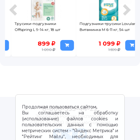
Трусики-подгузники
Подгузники-трусики Lovular
Offspring L 9-14 кг, 18 шт
Витаминка M 6-11 кг, 54 шт
899
1 099
1 090
1 599
Продолжая пользоваться сайтом,
8-800-333-44-22
Вы соглашаетесь на обработку
Звонок по России бесплатный
(использование) файлов cookies и
с 9:00 до 21:00 (время московское)
пользовательских данных с помощью
метрических систем - "Яндекс Метрика" и
"Рейтинг Mail.ru“, необходимых для