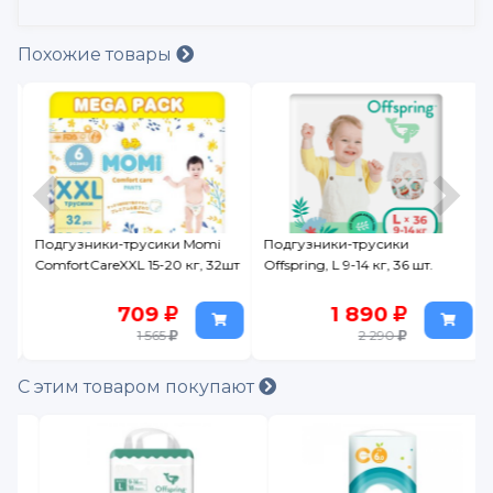
Похожие товары
Подгузники-трусики Momi
Подгузники-трусики
,
ComfortCareXXL 15-20 кг, 32шт
Offspring, L 9-14 кг, 36 шт.
709
1 890
1 565
2 290
С этим товаром покупают