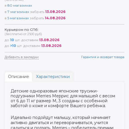
в
80
магазинах
в
7
магазинах
забрать
13.08.2026
в
5
магазинах
забрать
14.08.2026
Курьером по СПб:
(бесплатно от 2500 руб)
до
10
шт. доставим
13.08.2026
до
>10
шт. доставим
13.08.2026
Добавить в закладки
Гарантия и возврат товара
Описание
Характеристики
Детские одноразовые японские трусики-
подгузники Merries Меррис для малышей с весом
от 6 до 11 кг размер M, 3 созданы с особенной
заботой о коже и комфорте Вашего ребёнка.
Идеально подойдут малышу, который начинает
активно двигаться и переворачиваться, учится
садиться и ползать. Merries – победитель премии