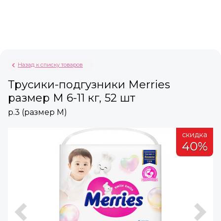
Назад к списку товаров
Трусики-подгузники Merries
размер M 6-11 кг, 52 шт
р.3 (размер М)
а
скидка
%
40%