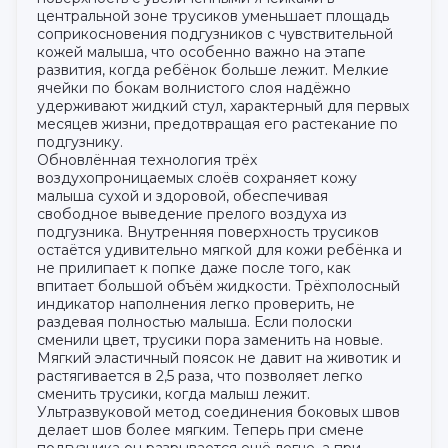
центральной зоне трусиков уменьшает площадь
соприкосновения подгузников с чувствительной
кожей малыша, что особенно важно на этапе
развития, когда ребёнок больше лежит. Мелкие
ячейки по бокам волнистого слоя надёжно
удерживают жидкий стул, характерный для первых
месяцев жизни, предотвращая его растекание по
подгузнику.
Обновлённая технология трёх
воздухопроницаемых слоёв сохраняет кожу
малыша сухой и здоровой, обеспечивая
свободное выведение прелого воздуха из
подгузника. Внутренняя поверхность трусиков
остаётся удивительно мягкой для кожи ребёнка и
не прилипает к попке даже после того, как
впитает большой объём жидкости. Трёхполосный
индикатор наполнения легко проверить, не
раздевая полностью малыша. Если полоски
сменили цвет, трусики пора заменить на новые.
Мягкий эластичный поясок не давит на животик и
растягивается в 2,5 раза, что позволяет легко
сменить трусики, когда малыш лежит.
Ультразвуковой метод соединения боковых швов
делает шов более мягким. Теперь при смене