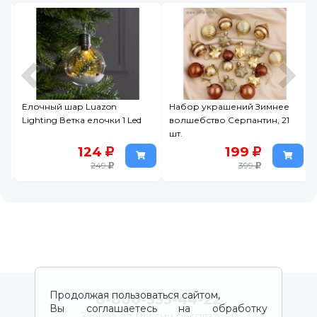
Елочный шар Luazon
Набор украшений Зимнее
Lighting Ветка елочки 1 Led
волшебство Серпантин, 21
шт.
124
199
249
399
Продолжая пользоваться сайтом,
8-800-333-44-22
Вы соглашаетесь на обработку
Звонок по России бесплатный