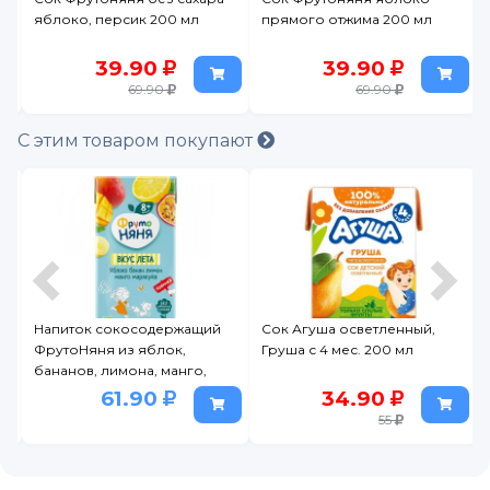
яблоко, персик 200 мл
прямого отжима 200 мл
39.90
39.90
69.90
69.90
С этим товаром покупают
й
Напиток сокосодержащий
Сок Агуша осветленный,
ФрутоНяня из яблок,
Груша с 4 мес. 200 мл
бананов, лимона, манго,
маракуйи для дет.питания,
61.90
34.90
0,2л
55