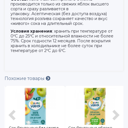
производится только из свежих яблок высшего
сорта и сразу разливается в
упаковку. Асептическая (без доступа воздуха)
технология розлива сохраняет качество и вкус
«живого» сока на длительный срок.
Условия хранения
: хранить при температуре от
0ºC до 25ºC и относительной влажности не более
75%. Срок годности 12 месяцев. После вскрытия
хранить в холодильнике не более суток при
температуре от 2ºC до 6ºC.
Похожие товары
й
Сок Фрутоняня без сахара
Сок Фрутоняня яблоко