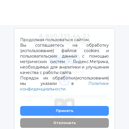
8-800-333-44-22
Продолжая пользоваться сайтом,
Звонок по России бесплатный
Вы соглашаетесь на обработку
с 9:00 до 21:00 (время московское)
(использование) файлов cookies и
пользовательских данных с помощью
метрических систем - Яндекс.Метрика,
необходимых для аналитики и улучшения
Чат с поддержкой
качества с работы сайта.
Порядок их обработки(использования)
мы указали в
Политике
конфиденциальности
.
Скачайте наше мобильное приложение
Принять
Магазины
Отклонить