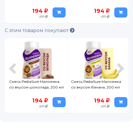
194
194
217
217
С этим товаром покупают
Смесь PediaSure Малоежка
Смесь PediaSure Малоежка
л
со вкусом шоколада, 200 мл
со вкусом банана, 200 мл
194
194
217
217