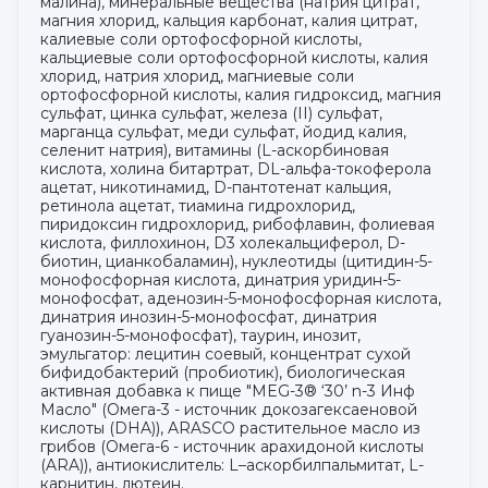
малина), минеральные вещества (натрия цитрат,
магния хлорид, кальция карбонат, калия цитрат,
калиевые соли ортофосфорной кислоты,
кальциевые соли ортофосфорной кислоты, калия
хлорид, натрия хлорид, магниевые соли
ортофосфорной кислоты, калия гидроксид, магния
сульфат, цинка сульфат, железа (II) сульфат,
марганца сульфат, меди сульфат, йодид калия,
селенит натрия), витамины (L-аскорбиновая
кислота, холина битартрат, DL-альфа-токоферола
ацетат, никотинамид, D-пантотенат кальция,
ретинола ацетат, тиамина гидрохлорид,
пиридоксин гидрохлорид, рибофлавин, фолиевая
кислота, филлохинон, D3 холекальциферол, D-
биотин, цианкобаламин), нуклеотиды (цитидин-5-
монофосфорная кислота, динатрия уридин-5-
монофосфат, аденозин-5-монофосфорная кислота,
динатрия инозин-5-монофосфат, динатрия
гуанозин-5-монофосфат), таурин, инозит,
эмульгатор: лецитин соевый, концентрат сухой
бифидобактерий (пробиотик), биологическая
активная добавка к пище "MEG-3® ‘30’ n-3 Инф
Масло" (Омега-3 - источник докозагексаеновой
кислоты (DHA)), ARASCO растительное масло из
грибов (Омега-6 - источник арахидоной кислоты
(ARA)), антиокислитель: L–аскорбилпальмитат, L-
карнитин, лютеин.