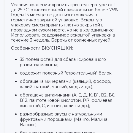
Условия хранения: хранить при температуре от 1
до 25 °С, относительной влажности не более 75%.
Годен 15 месяцев с даты изготовления в
герметично закрытой упаковке. Вскрытую
упаковку смеси хранить плотно закрытой в
прохладном сухом месте, но не в холодильнике.
Использовать содержимое вскрытой упаковки в
течение 3 недель. Беречь от солнечных лучей.
Особенности ВКУСНЯШКИ:
35 полезностей для сбалансированного
развития малыша;
содержит полезный "строительный" белок;
обогащена минералами (кальций, фосфор,
калий, натрий, магний, медь и др.);
обогащена витаминами (А, Е, Д, К, В1, В2, В6,
В12, пантотеновой кислотой, РР, фолиевая
кислотой, С, инозит, холин и др.);
разнообразные вкусы с натуральными
фруктовыми порошками (Манго, Малина,
Ваниль);