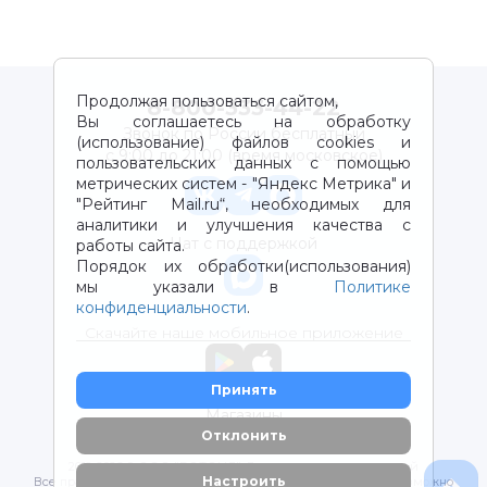
Продолжая пользоваться сайтом,
8-800-333-44-22
Вы соглашаетесь на обработку
Звонок по России бесплатный
(использование) файлов cookies и
с 9:00 до 21:00 (время московское)
пользовательских данных с помощью
метрических систем - "Яндекс Метрика" и
"Рейтинг Mail.ru“, необходимых для
аналитики и улучшения качества с
Чат с поддержкой
работы сайта.
Порядок их обработки(использования)
мы указали в
Политике
конфиденциальности
.
Скачайте наше мобильное приложение
Принять
Магазины
Отклонить
2012-2026 © ООО "ВОТОНЯ". Детские товары с доставкой
Настроить
Все права защищены. Любое использование материалов возможно