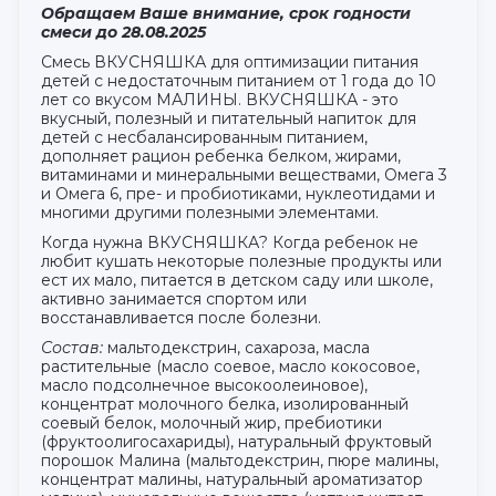
Обращаем Ваше внимание, срок годности
смеси до
28.08.2025
Смесь ВКУСНЯШКА для оптимизации питания
детей с недостаточным питанием от 1 года до 10
лет со вкусом МАЛИНЫ. ВКУСНЯШКА - это
вкусный, полезный и питательный напиток для
детей с несбалансированным питанием,
дополняет рацион ребенка белком, жирами,
витаминами и минеральными веществами, Омега 3
и Омега 6, пре- и пробиотиками, нуклеотидами и
многими другими полезными элементами.
Когда нужна ВКУСНЯШКА? Когда ребенок не
любит кушать некоторые полезные продукты или
ест их мало, питается в детском саду или школе,
активно занимается спортом или
восстанавливается после болезни.
Состав:
мальтодекстрин, сахароза, масла
растительные (масло соевое, масло кокосовое,
масло подсолнечное высокоолеиновое),
концентрат молочного белка, изолированный
соевый белок, молочный жир, пребиотики
(фруктоолигосахариды), натуральный фруктовый
порошок Малина (мальтодекстрин, пюре малины,
концентрат малины, натуральный ароматизатор