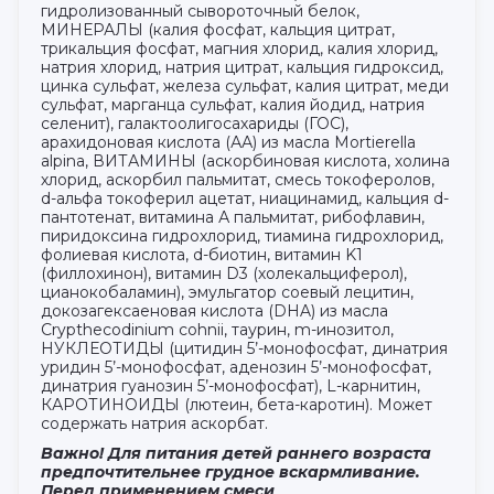
гидролизованный сывороточный белок,
МИНЕРАЛЫ (калия фосфат, кальция цитрат,
трикальция фосфат, магния хлорид, калия хлорид,
натрия хлорид, натрия цитрат, кальция гидроксид,
цинка сульфат, железа сульфат, калия цитрат, меди
сульфат, марганца сульфат, калия йодид, натрия
селенит), галактоолигосахариды (ГОС),
арахидоновая кислота (АА) из масла Mortierella
alpina, ВИТАМИНЫ (аскорбиновая кислота, холина
хлорид, аскорбил пальмитат, смесь токоферолов,
d-альфа токоферил ацетат, ниацинамид, кальция d-
пантотенат, витамина А пальмитат, рибофлавин,
пиридоксина гидрохлорид, тиамина гидрохлорид,
фолиевая кислота, d-биотин, витамин K1
(филлохинон), витамин D3 (холекальциферол),
цианокобаламин), эмульгатор соевый лецитин,
докозагексаеновая кислота (DHA) из масла
Crypthecodinium cohnii, таурин, m-инозитол,
НУКЛЕОТИДЫ (цитидин 5’-монофосфат, динатрия
уридин 5’-монофосфат, аденозин 5’-монофосфат,
динатрия гуанозин 5’-монофосфат), L-карнитин,
КАРОТИНОИДЫ (лютеин, бета-каротин). Может
содержать натрия аскорбат.
Важно! Для питания детей раннего возраста
предпочтительнее грудное вскармливание.
Перед применением смеси