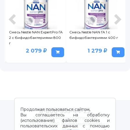
1
Смесь Nestle NAN ExpertPro ГА
Смесь Nestle NAN ГА 1 с
2 с бифидобактериями 800
бифидобактериями 400 г
г
2 079
1 279
Продолжая пользоваться сайтом,
8-800-333-44-22
Вы соглашаетесь на обработку
Звонок по России бесплатный
(использование) файлов cookies и
с 9:00 до 21:00 (время московское)
пользовательских данных с помощью