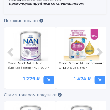
проконсультируйтесь со специалистом.
Похожие товары
1
Смесь Nestle NAN ГА 1 с
Смесь Similac ГА 1 молочная с
бифидобактериями 400 г
ОГМ 0-6 мес. 375 г
1 279
1 474
С этим товаром покупают