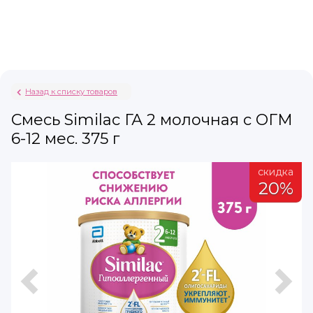
Назад к списку товаров
Смесь Similac ГА 2 молочная с ОГМ
6-12 мес. 375 г
а
скидка
%
20%