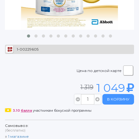
1-00229605
Цена по детской карте
1 049
1 319
В КОРЗИНУ
3.10
балла
участникам бонусной программы
Самовывоз:
(бесплатно)
в
1
магазине