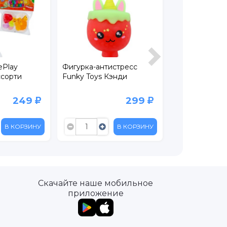
ePlay
Фигурка-антистресс
Игрушка-анти
ссорти
Funky Toys Кэнди
Крутой замес
шар матовый 
249
299
В КОРЗИНУ
В КОРЗИНУ
Скачайте наше мобильное
приложение