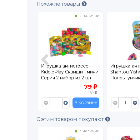
Похожие товары
в наличии
в наличии
 Лохматик
Игрушка-антистресс
Игрушка-ант
KiddiePlay Сквиши - мини
Shantou Yis
Серия 2 набор из 2 шт.
Попрыгунчи
Перевертыш
99
79
Pops
149
169
В КОРЗИНУ
В КОРЗИНУ
С этим товаром покупают
в наличии
в наличии