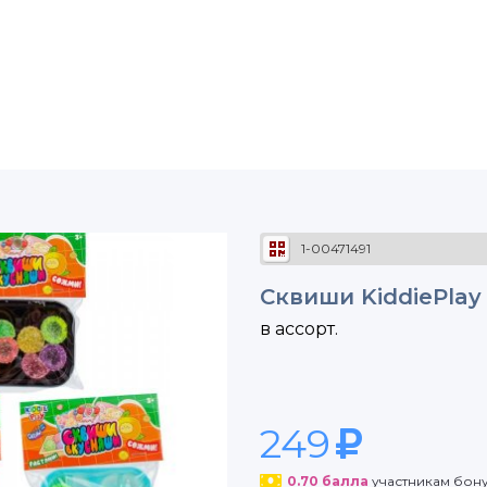
1-00471491
Сквиши KiddiePlay
в ассорт.
249
0.70
балла
участникам бон