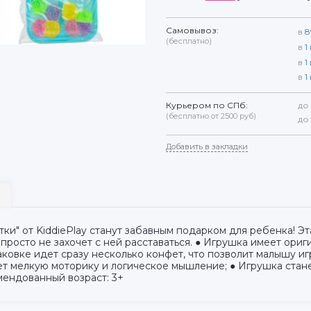
Самовывоз:
в
8
(бесплатно)
в
1
в
1
в
1
Курьером по СПб:
до
(бесплатно от 2500 руб)
до
Добавить в закладки
ки" от KiddiePlay станут забавным подарком для ребенка! Э
 просто не захочет с ней расставаться. ● Игрушка имеет ори
аковке идет сразу несколько конфет, что позволит малышу иг
ет мелкую моторику и логическое мышление; ● Игрушка стане
мендованный возраст: 3+