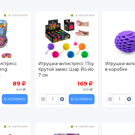
в наличии
в наличии
истресс
Игрушка-антистресс 1Toy
Игрушка-анти
heng
Крутой замес Шар Йо-йо
в коробке
к
7 см
 Hip Hop
89
169
249
329
В КОРЗИНУ
В КОРЗИНУ
в наличии
в наличии