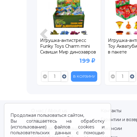
тистресс
Игрушка-антистресс
Игрушка-ант
onic
Funky Toys Charm mini
Toy Акватуб
Сквиши Мир динозавров
в пакете
439
199
549
В КОРЗИНУ
В КОРЗИНУ
О нас / About us
Контакты
Продолжая пользоваться сайтом,
Магазины
Гарантии и возв
Вы соглашаетесь на обработку
(использование) файлов cookies и
Правовая информация
Вакансии
пользовательских данных с помощью