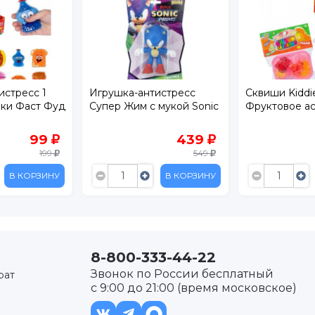
истресс 1
Игрушка-антистресс
Сквиши Kiddi
ики Фаст Фуд
Супер Жим с мукой Sonic
Фруктовое а
99
439
199
549
В КОРЗИНУ
В КОРЗИНУ
8-800-333-44-22
Звонок по России бесплатный
рат
с 9:00 до 21:00 (время московское)