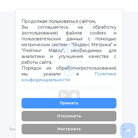
Продолжая пользоваться сайтом,
8-800-333-44-22
Вы соглашаетесь на обработку
Звонок по России бесплатный
(использование) файлов cookies и
с 9:00 до 21:00 (время московское)
пользовательских данных с помощью
метрических систем - "Яндекс Метрика" и
"Рейтинг Mail.ru“, необходимых для
аналитики и улучшения качества с
Чат с поддержкой
работы сайта.
Порядок их обработки(использования)
мы указали в
Политике
конфиденциальности
.
Скачайте наше мобильное приложение
Принять
Магазины
Отклонить
2012-2026 © ООО "ВОТОНЯ". Детские товары с доставкой
Настроить
Все права защищены. Любое использование материалов возможно
только с письменного разрешения владельцев сайта.