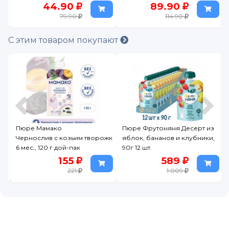
89.90
267
114.90
С этим товаром покупают
Пюре Мамако
Пюре Фрутоняня Десерт из
Пюре
Чернослив с козьим творожком с
яблок, бананов и клубники,
овощ
6 мес., 120 г дой-пак
90г 12 шт.
морк
155
589
221
1 009