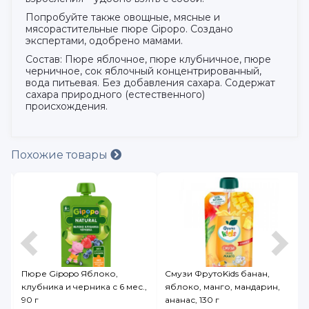
Попробуйте также овощные, мясные и
мясорастительные пюре Gipopo. Создано
экспертами, одобрено мамами.
Состав: Пюре яблочное, пюре клубничное, пюре
черничное, сок яблочный концентрированный,
вода питьевая. Без добавления сахара. Содержат
сахара природного (естественного)
происхождения.
Похожие товары
о,
Смузи ФрутоKids банан,
Пюре Semper
с 6 мес.,
яблоко, манго, мандарин,
Мультифруктовое с каш
ананас, 130 г
120 г дойпак