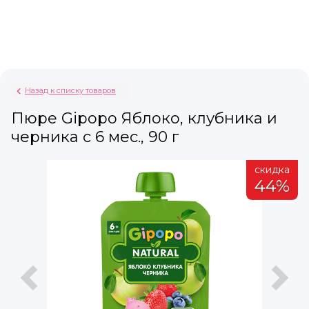
Назад к списку товаров
Пюре Gipopo Яблоко, клубника и
черника с 6 мес., 90 г
а
скидка
%
44%