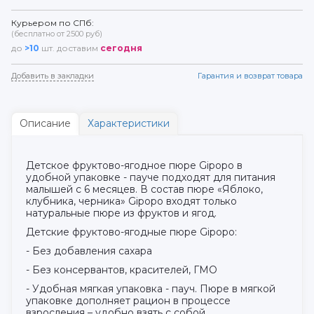
Курьером по СПб:
(бесплатно от 2500 руб)
до
>10
шт. доставим
сегодня
Добавить в закладки
Гарантия и возврат товара
Описание
Характеристики
Детское фруктово-ягодное пюре Gipopo в
удобной упаковке - пауче подходят для питания
малышей с 6 месяцев. В состав пюре «Яблоко,
клубника, черника» Gipopo входят только
натуральные пюре из фруктов и ягод.
Детские фруктово-ягодные пюре Gipopo:
- Без добавления сахара
- Без консервантов, красителей, ГМО
- Удобная мягкая упаковка - пауч. Пюре в мягкой
упаковке дополняет рацион в процессе
взросления – удобно взять с собой.