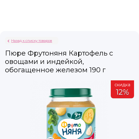
Назад к списку товаров
Пюре Фрутоняня Картофель с
овощами и индейкой,
обогащенное железом 190 г
а
скидка
12%