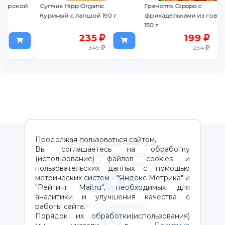
й
Супчик Hipp Organic
Гречотто Gipopo с
Куриный с лапшой 190 г
фрикадельками из говядины
150 г
235
199
349
234
Продолжая пользоваться сайтом,
8-800-333-44-22
Вы соглашаетесь на обработку
Звонок по России бесплатный
(использование) файлов cookies и
с 9:00 до 21:00 (время московское)
пользовательских данных с помощью
метрических систем - "Яндекс Метрика" и
"Рейтинг Mail.ru“, необходимых для
аналитики и улучшения качества с
Чат с поддержкой
работы сайта.
Порядок их обработки(использования)