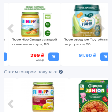
м
Пюре Hipp Овощи с лапшой
Пюре овощное ФрутоНяня
в сливочном соусе, 190 г
рагу с рисом, 110г
299
91.90
439
С этим товаром покупают