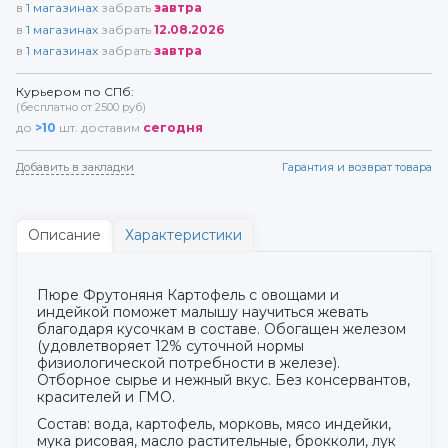
в
1
магазинах
забрать
завтра
в
1
магазинах
забрать
12.08.2026
в
1
магазинах
забрать
завтра
Курьером по СПб:
(бесплатно от 2500 руб)
до
>10
шт. доставим
сегодня
Добавить в закладки
Гарантия и возврат товара
Описание
Характеристики
Пюре Фрутоняня Картофель с овощами и
индейкой поможет малышу научиться жевать
благодаря кусочкам в составе. Обогащен железом
(удовлетворяет 12% суточной нормы
физиологической потребности в железе).
Отборное сырье и нежный вкус. Без консервантов,
красителей и ГМО.
Состав: вода, картофель, морковь, мясо индейки,
мука рисовая, масло растительные, брокколи, лук